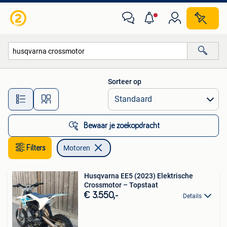
Motoren
Sorteer op
Alle afstanden…
Bewaar je zoekopdracht
Filters
Motoren
Husqvarna EE5 (2023) Elektrische
Crossmotor – Topstaat
€ 3.550,-
Details