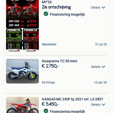
MY'26
Zie omschrijving
Details
Financiering mogelijk
KNALPROMO
Meulebeke
31 jul 26
Husqvarna TC 50 mini
€ 2.750,-
Details
De Klinge
16 apr 26
GASGAS MC 250F bj.2021 ref. LS 2857
€ 5.450,-
Details
Financiering mogelijk