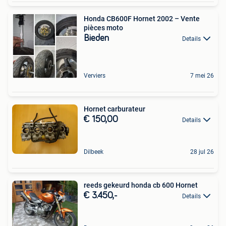
Honda CB600F Hornet 2002 – Vente
pièces moto
Bieden
Details
Verviers
7 mei 26
Hornet carburateur
€ 150,00
Details
Dilbeek
28 jul 26
reeds gekeurd️ honda cb 600 Hornet
€ 3.450,-
Details