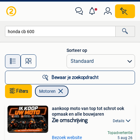
Motoren
Sorteer op
Alle afstanden…
Bewaar je zoekopdracht
Filters
Motoren
aankoop moto van top tot schrot ook
opmaak en alle bouwjaren
Zie omschrijving
Details
Topadvertentie
Bezoek website
5 aug 26