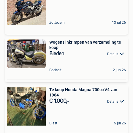
Zottegem
13 jul 26
Wegens inkrimpen van verzameling te
koop .
Bieden
Details
Bocholt
2 jun 26
Te koop Honda Magna 700cc V4 van
1984
€ 1.000,-
Details
Diest
5 jul 26