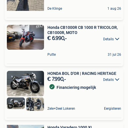
De Klinge
1 aug 26
Honda CB1000R CB 1000 R TRICOLOR,
CB1000R, MOTO
€ 6.990,-
Details
Putte
31 jul 26
HONDA BOL D'OR | RACING HERITAGE
€ 7.990,-
Details
Financiering mogelijk
Zele+Deel Lokeren
Eergisteren
Honda Varadero 1000 XL