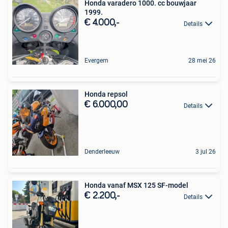
Honda varadero 1000. cc bouwjaar
1999.
€ 4.000,-
Details
Evergem
28 mei 26
Honda repsol
€ 6.000,00
Details
Denderleeuw
3 jul 26
Honda vanaf MSX 125 SF-model
€ 2.200,-
Details