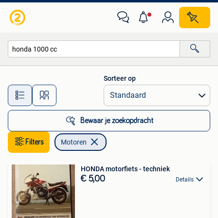
Motoren
Sorteer op
Alle afstanden…
Bewaar je zoekopdracht
Filters
Motoren
HONDA motorfiets - techniek
€ 5,00
Details