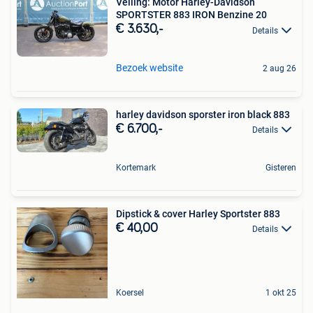
Veiling: Motor Harley-Davidson
SPORTSTER 883 IRON Benzine 20
€ 3.630,-
Details
Bezoek website
2 aug 26
harley davidson sporster iron black 883
€ 6.700,-
Details
Kortemark
Gisteren
Dipstick & cover Harley Sportster 883
€ 40,00
Details
Koersel
1 okt 25