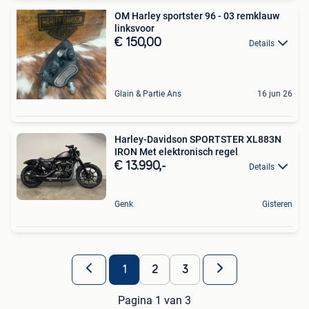
OM Harley sportster 96 - 03 remklauw
linksvoor
€ 150,00
Details
Glain & Partie Ans
16 jun 26
Harley-Davidson SPORTSTER XL883N
IRON Met elektronisch regel
€ 13.990,-
Details
Genk
Gisteren
1
2
3
Pagina 1 van 3