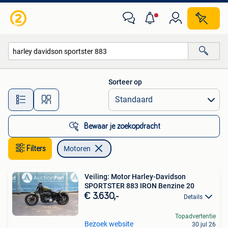
Motoren
Sorteer op
Alle afstanden…
Bewaar je zoekopdracht
Filters
Motoren
Veiling: Motor Harley-Davidson
SPORTSTER 883 IRON Benzine 20
€ 3.630,-
Details
Topadvertentie
Bezoek website
30 jul 26