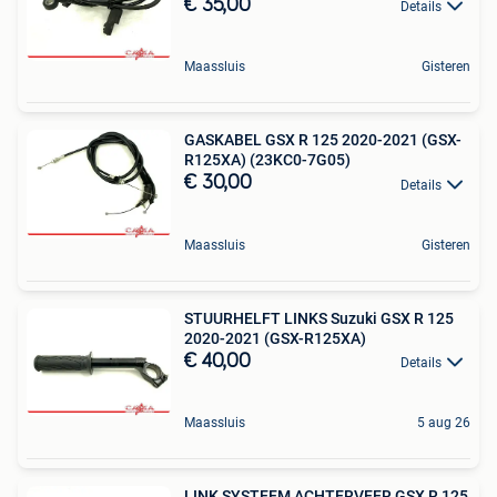
€ 35,00
Details
Maassluis
Gisteren
GASKABEL GSX R 125 2020-2021 (GSX-
R125XA) (23KC0-7G05)
€ 30,00
Details
Maassluis
Gisteren
STUURHELFT LINKS Suzuki GSX R 125
2020-2021 (GSX-R125XA)
€ 40,00
Details
Maassluis
5 aug 26
LINK SYSTEEM ACHTERVEER GSX R 125