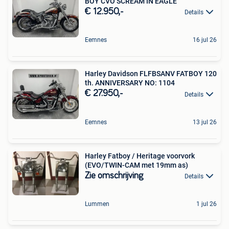
BOY CVO SCREAM IN EAGLE
€ 12.950,-
Details
Eemnes
16 jul 26
Harley Davidson FLFBSANV FATBOY 120
th. ANNIVERSARY NO: 1104
€ 27.950,-
Details
Eemnes
13 jul 26
Harley Fatboy / Heritage voorvork
(EVO/TWIN-CAM met 19mm as)
Zie omschrijving
Details
Lummen
1 jul 26