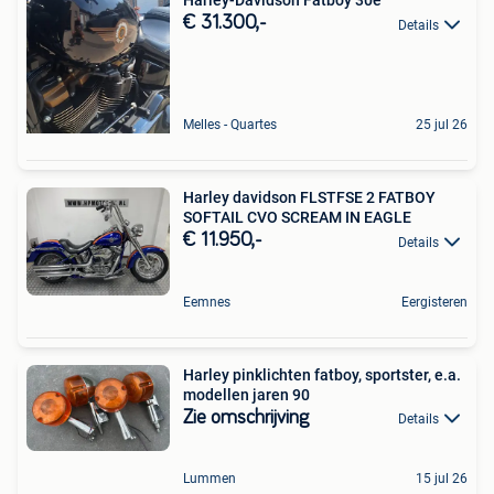
Harley-Davidson Fatboy 30e
€ 31.300,-
Details
Melles - Quartes
25 jul 26
Harley davidson FLSTFSE 2 FATBOY
SOFTAIL CVO SCREAM IN EAGLE
€ 11.950,-
Details
Eemnes
Eergisteren
Harley pinklichten fatboy, sportster, e.a.
modellen jaren 90
Zie omschrijving
Details
Lummen
15 jul 26