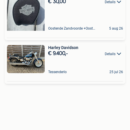
€ 30,00
Details
Oostende Zandvoorde +Oostende
5 aug 26
Harley Davidson
€ 9.400,-
Details
Tessenderlo
25 jul 26