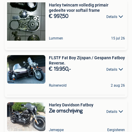
Harley twincam volledig primair
gedeelte voor softail frame
€ 997,50
Details
Lummen
15 jul 26
FLSTF Fat Boy Zijspan / Gespann Fatboy
Reverse.
€ 19.950,-
Details
Ruinerwold
2 aug 26
Harley Davidson Fatboy
Zie omschrijving
Details
Jemeppe
Eergisteren