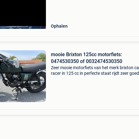
Altijd buiten geparkeerd, beschermd onder ee
dekzeil
Ophalen
mooie Brixton 125cc motorfiets:
0474530350 of 0032474530350
Zeer mooie motorfiets van het merk brixton ca
racer in 125 cc in perfecte staat rijdt zeer goed
2018, km 2400 60 125 cc altijd zeer goed
onderhouden kleur zwart, mat en engels groe
elektronisc