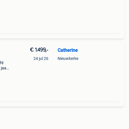
n
€ 1.499,-
Catherine
24 jul 26
Nieuwkerke
fé
 jaar
n