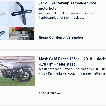
„T” Alu kentekenplaathouder voor
motorfiets
Aluminium kentekenplaathouder voor
kentekenplaat of rechthoekige
kentekenplaathouder. „T” -ondersteuning voo
125cc café racer-motorfiets. Standaard stan
Kleur: ruw aluminium of matzwart res
Nieuw
Ophalen of Verzenden
Mash Café Racer 125cc – 2018 – slech
4.787km - nette staat
Mash café racer 125cc – bouwjaar 2018 – sle
4.787 Km hierbij verkoop ik mijn zeer nette m
café racer 125cc, bouwjaar 2018. De motor he
slechts 4.787 Km gereden en verkeert zowel
optisch als
2018
4.787
km