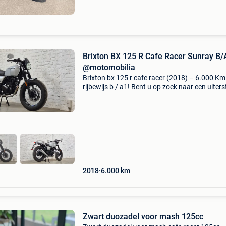
Brixton BX 125 R Cafe Racer Sunray B/
@motomobilia
Brixton bx 125 r cafe racer (2018) – 6.000 Km
rijbewijs b / a1! Bent u op zoek naar een uiters
stijlvolle, wendbare en betaalbare retro motor
Deze prachtige brixton bx 125 r (hayburn / ca
racer
2018
6.000
km
Zwart duozadel voor mash 125cc