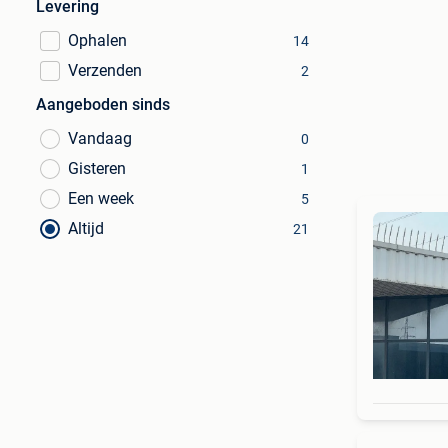
Levering
Ophalen
14
Verzenden
2
Aangeboden sinds
Vandaag
0
Gisteren
1
Een week
5
Altijd
21