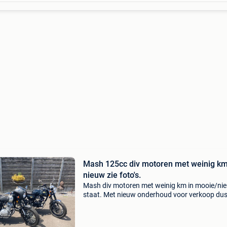
Mash 125cc div motoren met weinig km
nieuw zie foto's.
Mash div motoren met weinig km in mooie/ni
staat. Met nieuw onderhoud voor verkoop du
rijklaar. Mash 125cc dirt track van 2019 maar
km prijs 2000- mash 125cc black seven van 2
maar 1018 km