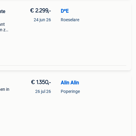
€ 2.299,-
D*E
24 jun 26
Roeselare
ant
n zal
en
€ 1.350,-
Alin Alin
en in
26 jul 26
Poperinge
nners