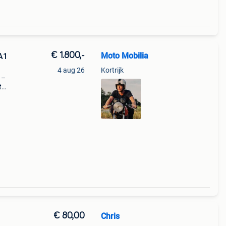
€ 1.800,-
Moto Mobilia
A1
4 aug 26
Kortrijk
 –
t
?
fe
€ 80,00
Chris