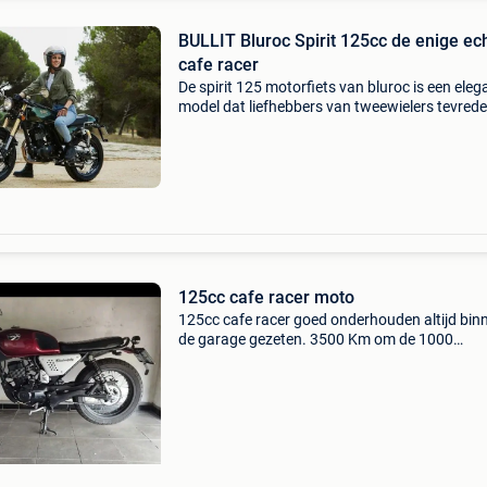
BULLIT Bluroc Spirit 125cc de enige echte
cafe racer
De spirit 125 motorfiets van bluroc is een eleg
model dat liefhebbers van tweewielers tevrede
stellen. Met een cilinderinhoud van 124cc en e
maximaal vermogen van 7,32 kw kan hij een
maximal
125cc cafe racer moto
125cc cafe racer goed onderhouden altijd binn
de garage gezeten. 3500 Km om de 1000
onderhoudje gegeven. Geweldig moto vo begi
of voor iedereen. Prijs onderhaalbaar.