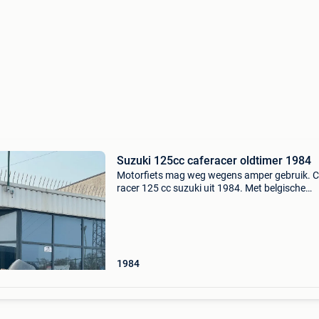
Suzuki 125cc caferacer oldtimer 1984
Motorfiets mag weg wegens amper gebruik. C
racer 125 cc suzuki uit 1984. Met belgische
papieren en gelijkvormigheidsattest. Recent 
benzineleiding en benzinekraan vervangen.
Eventueel eens goed
1984