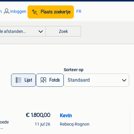
n
Inloggen
FR
Plaats zoekertje
lle afstanden…
Zoek
Sorteer op
Lijst
Foto’s
€ 1.800,00
Kevin
goede
11 jul 26
Rebecq-Rognon
.
taat.