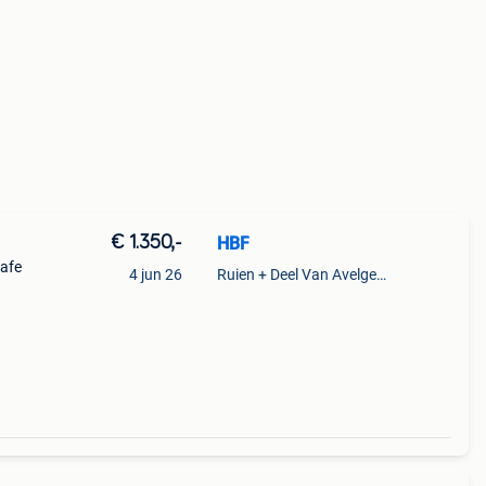
€ 1.350,-
HBF
afe
4 jun 26
Ruien + Deel Van Avelgem En Waarmaarde
werd