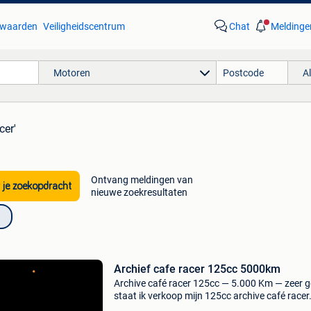
waarden
Veiligheidscentrum
Chat
Meldinge
Motoren
A
cer'
Ontvang meldingen van
 je zoekopdracht
nieuwe zoekresultaten
Archief cafe racer 125cc 5000km
Archive café racer 125cc — 5.000 Km — zeer 
staat ik verkoop mijn 125cc archive café racer
5.000 Km motorfiets in zeer goede algemene s