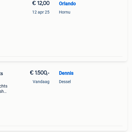
€ 12,00
Orlando
12 apr 25
Hornu
r max
daard.
€ 1.500,-
Dennis
ts
Vandaag
Dessel
chts
ash
eft