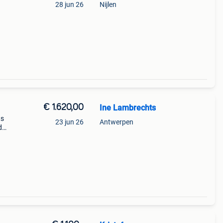
28 jun 26
Nijlen
€ 1.620,00
Ine Lambrechts
ts
23 jun 26
Antwerpen
d
info