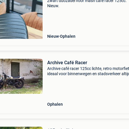
Zwart duozadel voor mash cafe racer 125cc.
Nieuw.
Nieuw
Ophalen
Archive Café Racer
Archive café racer 125cc lichte, retro motorfie
ideaal voor binnenwegen en stadsverkeer altij
droog gestaan en perfect onderhouden ong
5000km stuur gerust een berichtje voor meer 
en foto’s
Ophalen