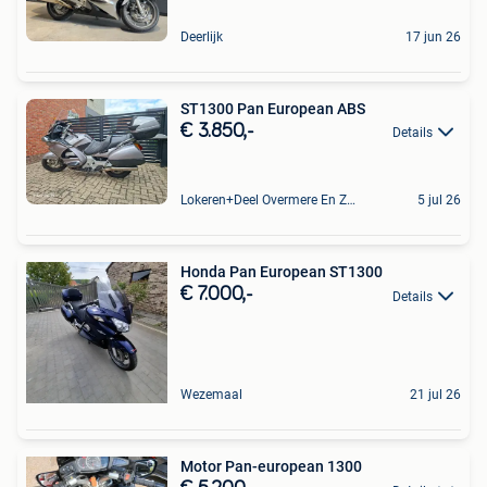
Deerlijk
17 jun 26
ST1300 Pan European ABS
€ 3.850,-
Details
Lokeren+Deel Overmere En Zele
5 jul 26
Honda Pan European ST1300
€ 7.000,-
Details
Wezemaal
21 jul 26
Motor Pan-european 1300