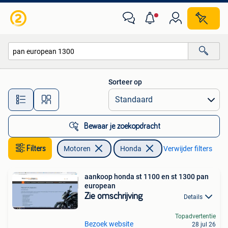
Motoren | Honda
Sorteer op
Alle afstanden…
Bewaar je zoekopdracht
Filters
Motoren
Honda
Verwijder filters
aankoop honda st 1100 en st 1300 pan
european
Zie omschrijving
Details
Topadvertentie
Bezoek website
28 jul 26