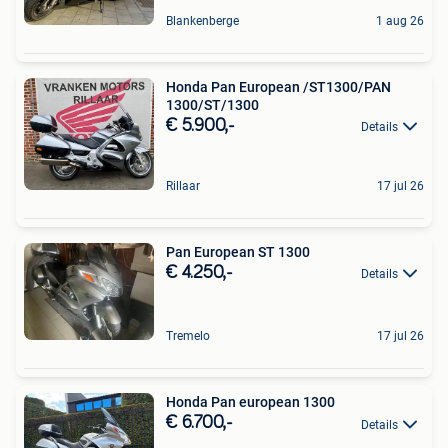
Blankenberge
1 aug 26
Honda Pan European /ST1300/PAN
1300/ST/1300
€ 5.900,-
Details
Rillaar
17 jul 26
Pan European ST 1300
€ 4.250,-
Details
Tremelo
17 jul 26
Honda Pan european 1300
€ 6.700,-
Details