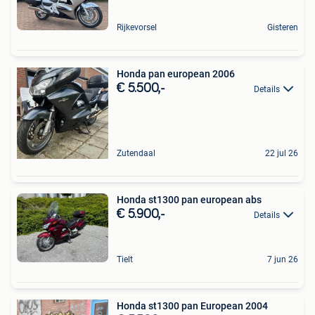
Rijkevorsel
Gisteren
Honda pan european 2006
€ 5.500,-
Details
Zutendaal
22 jul 26
Honda st1300 pan european abs
€ 5.900,-
Details
Tielt
7 jun 26
Honda st1300 pan European 2004