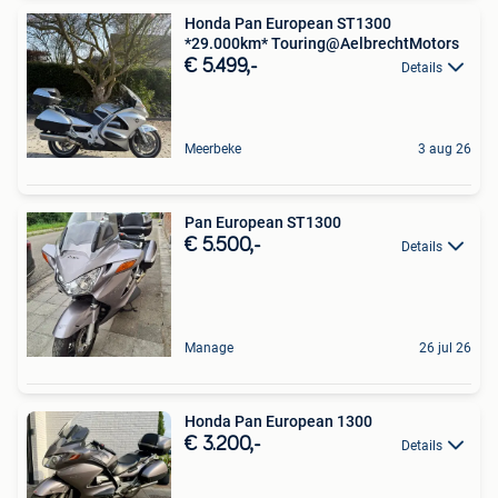
Honda Pan European ST1300
*29.000km* Touring@AelbrechtMotors
€ 5.499,-
Details
Meerbeke
3 aug 26
Pan European ST1300
€ 5.500,-
Details
Manage
26 jul 26
Honda Pan European 1300
€ 3.200,-
Details