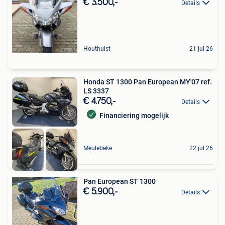
€ 3.500,-
Details
Houthulst
21 jul 26
Honda ST 1300 Pan European MY'07 ref.
LS 3337
€ 4.750,-
Details
Financiering mogelijk
Meulebeke
22 jul 26
Pan European ST 1300
€ 5.900,-
Details