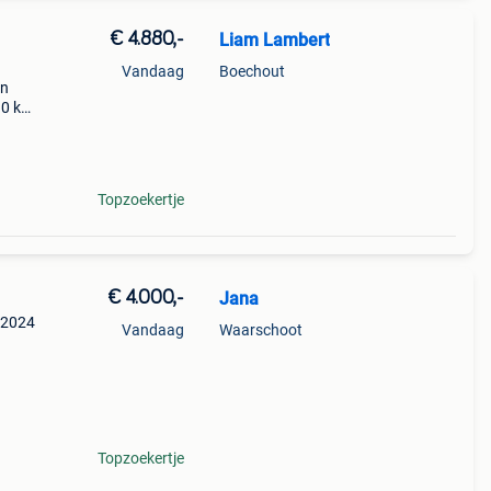
€ 4.880,-
Liam Lambert
Vandaag
Boechout
jn
90 km
 oud.
 is
Topzoekertje
€ 4.000,-
Jana
 2024
Vandaag
Waarschoot
29!
Topzoekertje