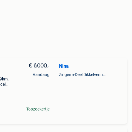
€ 6.000,-
Nina
Vandaag
Zingem+Deel Dikkelvenne En Nederzwalm-Hermelgem
09km.
adels
ewijs
talle
Topzoekertje