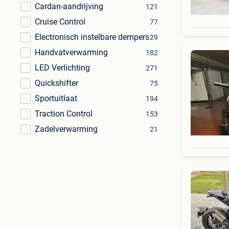
Cardan-aandrijving
121
Cruise Control
77
Electronisch instelbare dempers
29
Handvatverwarming
182
LED Verlichting
271
Quickshifter
75
Sportuitlaat
194
Traction Control
153
Zadelverwarming
21