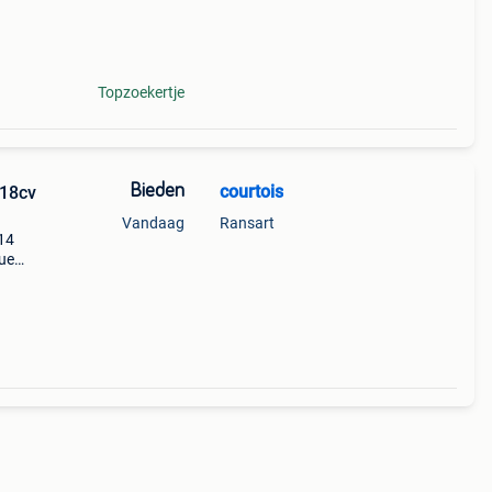
Topzoekertje
Bieden
courtois
118cv
Vandaag
Ransart
014
que
 nous