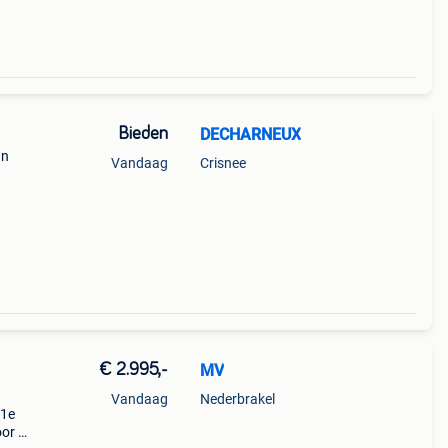
Bieden
DECHARNEUX
un
Vandaag
Crisnee
re
€ 2.995,-
MV
Vandaag
Nederbrakel
 1e
or 2