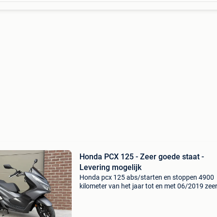
Honda PCX 125 - Zeer goede staat -
Levering mogelijk
Honda pcx 125 abs/starten en stoppen 4900
kilometer van het jaar tot en met 06/2019 zee
goede staat - b-rijbewijs ok 👌 onderhoud en
levering (in luik) inbegrepen in de prijs