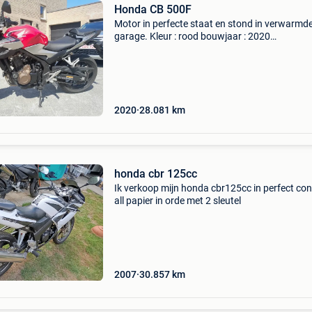
Honda CB 500F
Motor in perfecte staat en stond in verwarmd
garage. Kleur : rood bouwjaar : 2020
kilometerstand : 28081 km weg wegens dubbe
gebruik.
2020
28.081
km
honda cbr 125cc
Ik verkoop mijn honda cbr125cc in perfect con
all papier in orde met 2 sleutel
2007
30.857
km