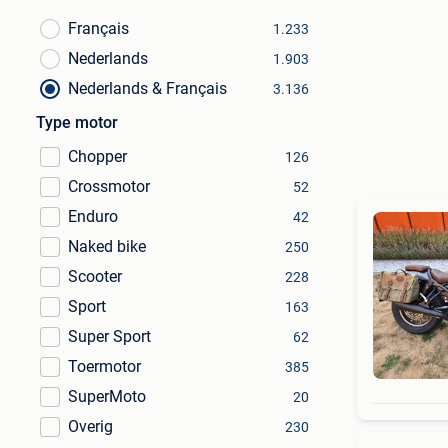
Français
1.233
Nederlands
1.903
Nederlands & Français
3.136
Type motor
Chopper
126
Crossmotor
52
Enduro
42
Naked bike
250
Scooter
228
Sport
163
Super Sport
62
Toermotor
385
SuperMoto
20
Overig
230