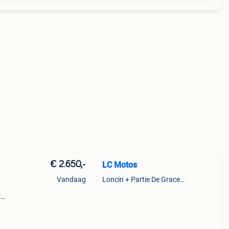
€ 2.650,-
LC Motos
Vandaag
Loncin + Partie De Grace-Hollogne
r