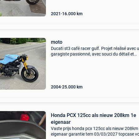
2021
16.000
km
moto
Ducati st3 café racer gulf. Projet réalisé avec 
garagiste passionné, avec souci du détail et
cohérence esthétique. Moteur, partie cycle,
suspensions et freins 100% d&#39;origine. Fai
offre sé
2004
25.000
km
Honda PCX 125cc als nieuw 208km 1e
eigenaar
Vaste prijs honda pcx 125cc als nieuw 208km
eigenaar garantie tem 03/03/2027 topcase vo