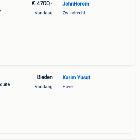
€ 4.700,-
JohnHorem
e
Vandaag
Zwijndrecht
l
Bieden
Karim Yusuf
duite
Vandaag
Hove