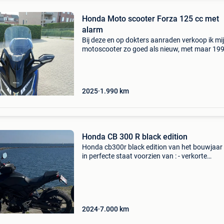
Honda Moto scooter Forza 125 cc met
alarm
Bij deze en op dokters aanraden verkoop ik mi
motoscooter zo goed als nieuw, met maar 19
op de teller en de scooter is maar 15 maanden
De scooter bezit ook honda assistance en deze
van
2025
1.990
km
Honda CB 300 R black edition
Honda cb300r black edition van het bouwjaar
in perfecte staat voorzien van : - verkorte
nummerplaathouder (originele eveneens
meegeleverd) - valbeugels nog garantie tot 20
Gekeurd voor verkoop
2024
7.000
km