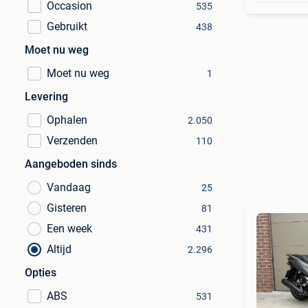
Occasion
535
Gebruikt
438
Moet nu weg
Moet nu weg
1
Levering
Ophalen
2.050
Verzenden
110
Aangeboden sinds
Vandaag
25
Gisteren
81
Een week
431
Altijd
2.296
Opties
ABS
531