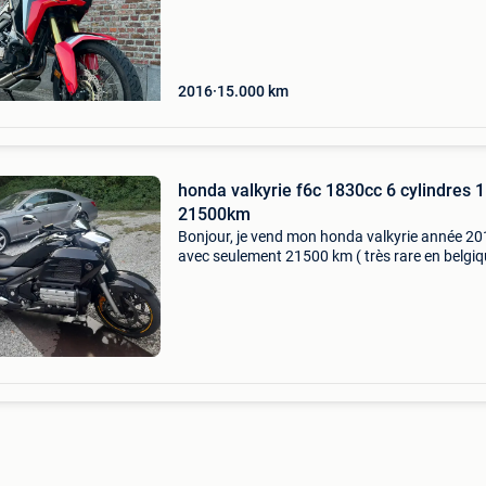
kettingset op 5/08/2026.
2016
15.000
km
honda valkyrie f6c 1830cc 6 cylindres 
21500km
Bonjour, je vend mon honda valkyrie année 2
avec seulement 21500 km ( très rare en belgi
)car se modèle n&#39;a pas été importer chez
!!! Moteur gold-wing 1830cc 6 cylindres 118cv
aucun