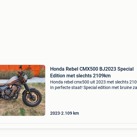
Honda Rebel CMX500 BJ2023 Special
Edition met slechts 2109km
Honda rebel cmx500 uit 2023 met slechts 21
In perfecte staat! Special edition met bruine z
en prachtige bronzen velgen. Kan ook met rijb
a2 - met handvatverwarming door honda geïns
2023
2.109
km