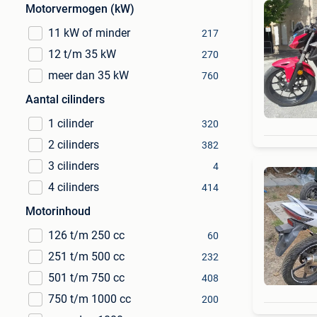
Motorvermogen (kW)
11 kW of minder
217
12 t/m 35 kW
270
meer dan 35 kW
760
Aantal cilinders
1 cilinder
320
2 cilinders
382
3 cilinders
4
4 cilinders
414
Motorinhoud
126 t/m 250 cc
60
251 t/m 500 cc
232
501 t/m 750 cc
408
750 t/m 1000 cc
200