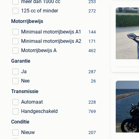
meer dan 1000 cc
253
125 cc of minder
272
Motorrijbewijs
Minimaal motorrijbewijs A1
144
Minimaal motorrijbewijs A2
171
Motorrijbewijs A
462
Garantie
Ja
287
Nee
26
Transmissie
Automaat
228
Handgeschakeld
769
Conditie
Nieuw
207