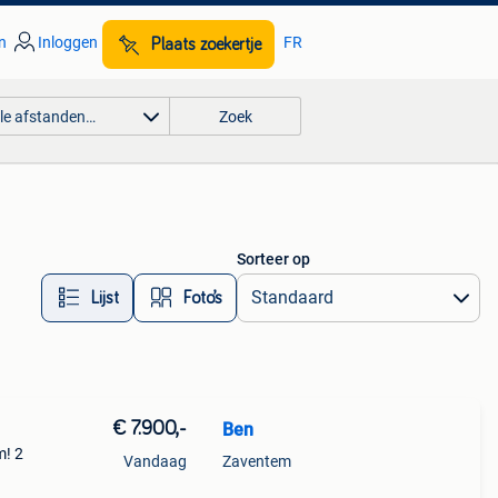
n
Inloggen
FR
Plaats zoekertje
lle afstanden…
Zoek
Sorteer op
Lijst
Foto’s
€ 7.900,-
Ben
m! 2
Vandaag
Zaventem
e