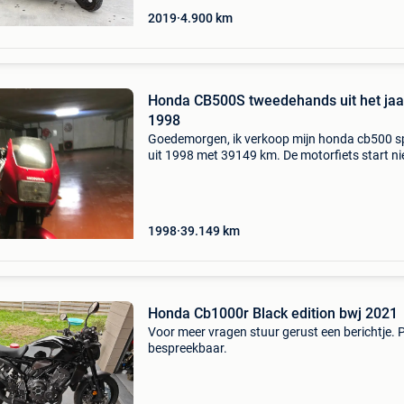
2019
4.900
km
Honda CB500S tweedehands uit het jaa
1998
Goedemorgen, ik verkoop mijn honda cb500 s
uit 1998 met 39149 km. De motorfiets start ni
meer omdat deze 1 jaar stilstaat, de carburat
moet waarschijnlijk gereviseerd worden om en
onderde
1998
39.149
km
Honda Cb1000r Black edition bwj 2021
Voor meer vragen stuur gerust een berichtje. Pr
bespreekbaar.