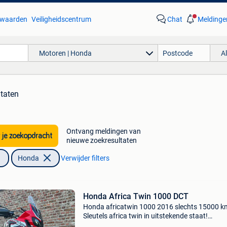
waarden
Veiligheidscentrum
Chat
Meldinge
Motoren | Honda
A
ltaten
Ontvang meldingen van
 je zoekopdracht
nieuwe zoekresultaten
Honda
Verwijder filters
Honda Africa Twin 1000 DCT
Honda africatwin 1000 2016 slechts 15000 k
Sleutels africa twin in uitstekende staat!
Onderhoud is zojuist uitgevoerd met de nieuw