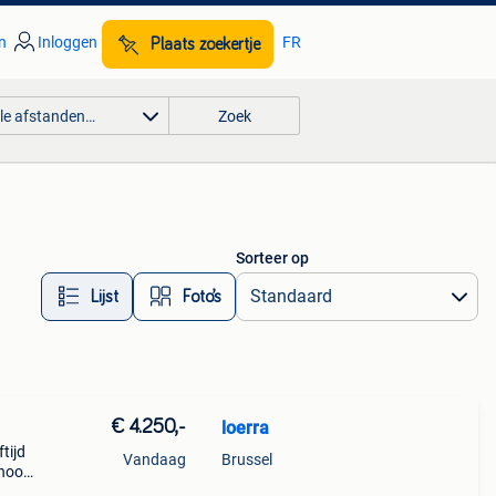
n
Inloggen
FR
Plaats zoekertje
lle afstanden…
Zoek
Sorteer op
Lijst
Foto’s
€ 4.250,-
loerra
tijd
Vandaag
Brussel
 hoog