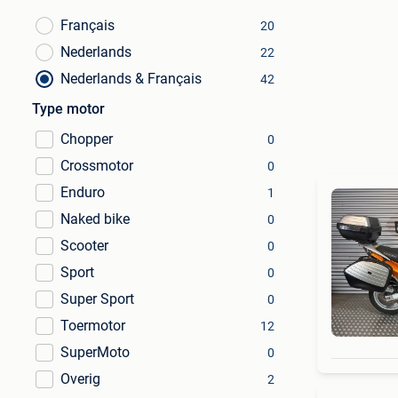
Français
20
Nederlands
22
Nederlands & Français
42
Type motor
Chopper
0
Crossmotor
0
Enduro
1
Naked bike
0
Scooter
0
Sport
0
Super Sport
0
Toermotor
12
SuperMoto
0
Overig
2