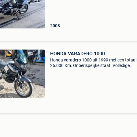
gebruik slechts 98 nooit 95 als benzine.. De m
hee
2008
HONDA VARADERO 1000
Honda varadero 1000 uit 1999 met een totaal
26.000 Km. Onberispelijke staat. Volledige
oorsprong. Michelin anakeen nikkelbanden vo
achter mogelijkheid om over te schakelen naar