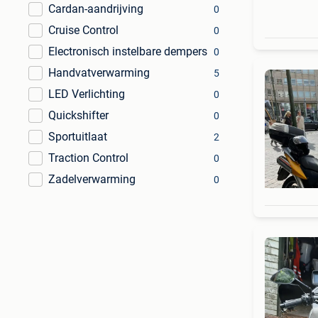
Cardan-aandrijving
0
Cruise Control
0
Electronisch instelbare dempers
0
Handvatverwarming
5
LED Verlichting
0
Quickshifter
0
Sportuitlaat
2
Traction Control
0
Zadelverwarming
0