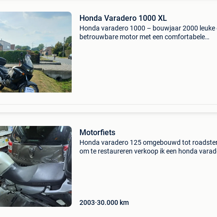
Honda Varadero 1000 XL
Honda varadero 1000 – bouwjaar 2000 leuke
betrouwbare motor met een comfortabele
zithouding, uitstekende baanligging en verra
wendbaar. 1000 Cc - inclusief 3 koffers bouwj
2000 90.000 Km i
Motorfiets
Honda varadero 125 omgebouwd tot roadste
om te restaureren verkoop ik een honda varad
125 die is omgebouwd tot roadster. De motorf
moet worden teruggenomen zoals hij is. Er is a
ongeveer 6
2003
30.000
km