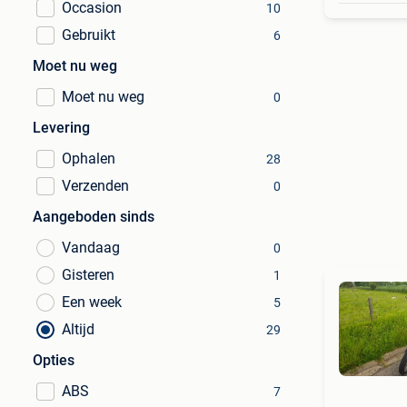
Occasion
10
Gebruikt
6
Moet nu weg
Moet nu weg
0
Levering
Ophalen
28
Verzenden
0
Aangeboden sinds
Vandaag
0
Gisteren
1
Een week
5
Altijd
29
Opties
ABS
7