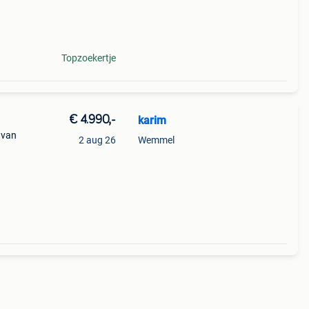
otor
Topzoekertje
€ 4.990,-
karim
 van
2 aug 26
Wemmel
or en
 ct