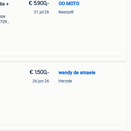
€ 5.900,-
OO MOTO
ie +
31 jul 26
Neerpelt
eze
.729
an de
d.
€ 1.500,-
wendy de smaele
26 jun 26
Herzele