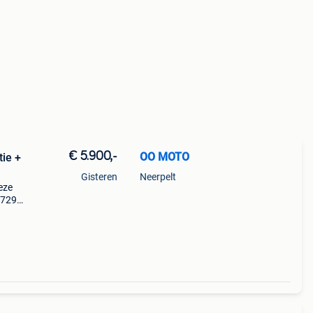
€ 5.900,-
OO MOTO
ie +
Gisteren
Neerpelt
eze
.729
an de
d.