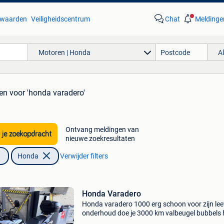
waarden
Veiligheidscentrum
Chat
Meldinge
Motoren | Honda
A
ten
voor 'honda varadero'
Ontvang meldingen van
 je zoekopdracht
nieuwe zoekresultaten
Honda
Verwijder filters
Honda Varadero
Honda varadero 1000 erg schoon voor zijn leef
onderhoud doe je 3000 km valbeugel bubbels
ik heb de 2 koffers nog slapen in een garage ik