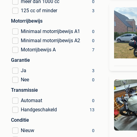
meer dan 1000 cc
0
125 cc of minder
3
Motorrijbewijs
Minimaal motorrijbewijs A1
0
Minimaal motorrijbewijs A2
0
Motorrijbewijs A
7
Garantie
Ja
3
Nee
0
Transmissie
Automaat
0
Handgeschakeld
13
Conditie
Nieuw
0