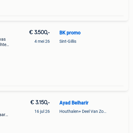
€ 3.500,-
BK promo
was
4 mei 26
Sint-Gillis
chten:
€ 3.150,-
Ayad Belharir
16 jul 26
Houthalen+ Deel Van Zonhoven En Zolder
aar