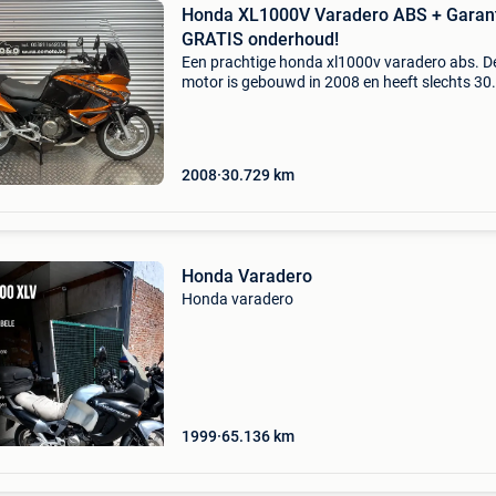
Honda XL1000V Varadero ABS + Garant
GRATIS onderhoud!
Een prachtige honda xl1000v varadero abs. D
motor is gebouwd in 2008 en heeft slechts 30
Km gereden. De honda varadero 1000 is een v
meest geliefde reisenduro&#39;s ooit gebouw
Met z
2008
30.729
km
Honda Varadero
Honda varadero
1999
65.136
km