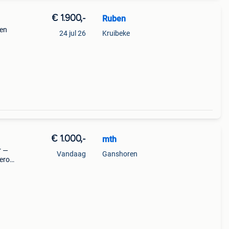
€ 1.900,-
Ruben
 en
24 jul 26
Kruibeke
ssend
aar:
€ 1.000,-
mth
r —
Vandaag
Ganshoren
ero
iets
l