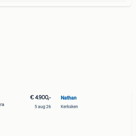
€ 4.900,-
Nathan
tra
5 aug 26
Kerksken