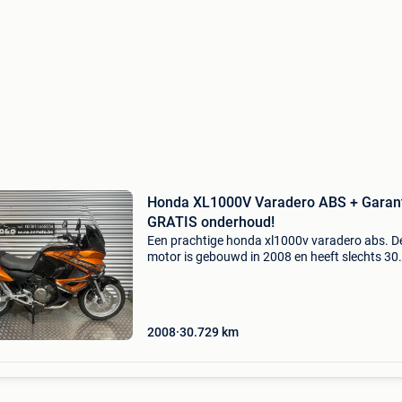
Honda XL1000V Varadero ABS + Garant
GRATIS onderhoud!
Een prachtige honda xl1000v varadero abs. D
motor is gebouwd in 2008 en heeft slechts 30
Km gereden. De honda varadero 1000 is een v
meest geliefde reisenduro&#39;s ooit gebouw
Met z
2008
30.729
km