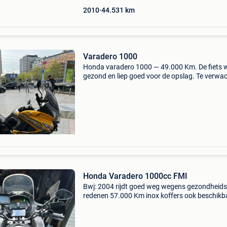
2010
44.531
km
Varadero 1000
Honda varadero 1000 — 49.000 Km. De fiets 
gezond en liep goed voor de opslag. Te verwa
volledig onderhoud, vorkafdichtingen/spoelen
moeten worden uitgevoerd. Ik ben 2 jaar in de
garage gesto
Honda Varadero 1000cc FMI
Bwj: 2004 rijdt goed weg wegens gezondheids
redenen 57.000 Km inox koffers ook beschikb
gps , carplay , custom gelzadel , verstralers ,