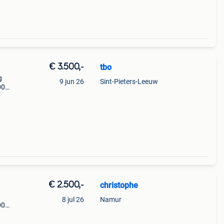
€ 3.500,-
tbo
g
9 jun 26
Sint-Pieters-Leeuw
00
00
€ 2.500,-
christophe
8 jul 26
Namur
00
rkoop
us ik