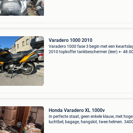
Varadero 1000 2010
Varadero 1000 fase 3 begin met een kwartsla
2010 topkoffer tankbeschermer (leer) +- 48.0
Km gezamenlijke spion wordt gewijzigd
koppelingsplaat te vervangen (tussen 70 en 1
eur) 3500 in de huidige
Honda Varadero XL 1000v
In perfecte staat, geen enkele klauw, met hoge
luchtbel, bagage, hangslot, twee helmen. 340
Km alleen voor een professionele verkoper ve
ik omdat ik niet meer weet hoe ik moet rijden d