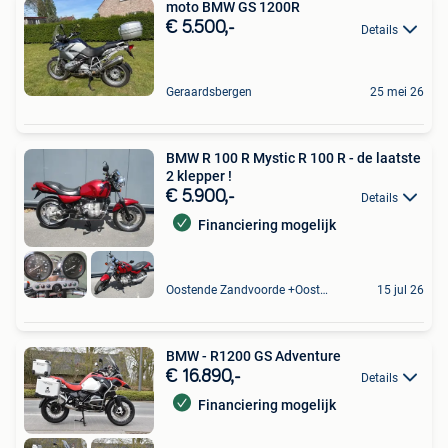
moto BMW GS 1200R
€ 5.500,-
Details
Geraardsbergen
25 mei 26
BMW R 100 R Mystic R 100 R - de laatste
2 klepper !
€ 5.900,-
Details
Financiering mogelijk
Oostende Zandvoorde +Oostende
15 jul 26
BMW - R1200 GS Adventure
€ 16.890,-
Details
Financiering mogelijk