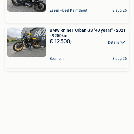
Essen +Deel Kalmthout
3 aug 26
BMW RnineT Urban GS "40 years" - 2021
- 9250km
€ 12.500,-
Details
Beernem
3 aug 26