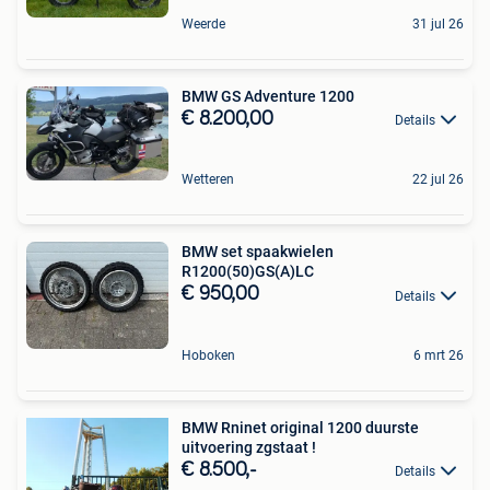
Weerde
31 jul 26
BMW GS Adventure 1200
€ 8.200,00
Details
Wetteren
22 jul 26
BMW set spaakwielen
R1200(50)GS(A)LC
€ 950,00
Details
Hoboken
6 mrt 26
BMW Rninet original 1200 duurste
uitvoering zgstaat !
€ 8.500,-
Details