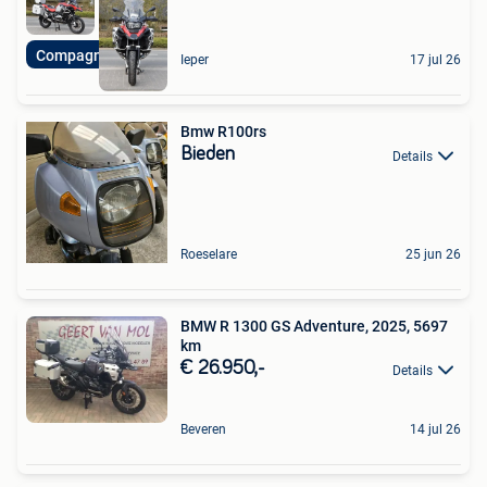
Compagnon de Route
Ieper
17 jul 26
Bmw R100rs
Bieden
Details
Roeselare
25 jun 26
BMW R 1300 GS Adventure, 2025, 5697
km
€ 26.950,-
Details
Beveren
14 jul 26