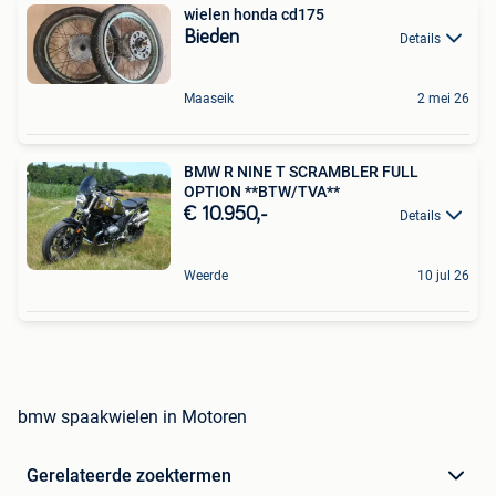
wielen honda cd175
Bieden
Details
Maaseik
2 mei 26
BMW R NINE T SCRAMBLER FULL
OPTION **BTW/TVA**
€ 10.950,-
Details
Weerde
10 jul 26
bmw spaakwielen in Motoren
Gerelateerde zoektermen