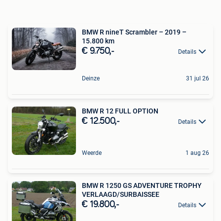
BMW R nineT Scrambler – 2019 –
15.800 km
€ 9.750,-
Details
Deinze
31 jul 26
BMW R 12 FULL OPTION
€ 12.500,-
Details
Weerde
1 aug 26
BMW R 1250 GS ADVENTURE TROPHY
VERLAAGD/SURBAISSEE
€ 19.800,-
Details