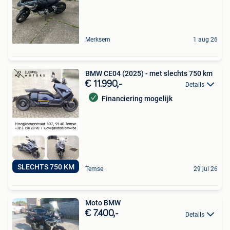
Merksem
1 aug 26
BMW CE04 (2025) - met slechts 750 km
€ 11.990,-
Details
Financiering mogelijk
SLECHTS 750 KM
Temse
29 jul 26
Moto BMW
€ 7.400,-
Details