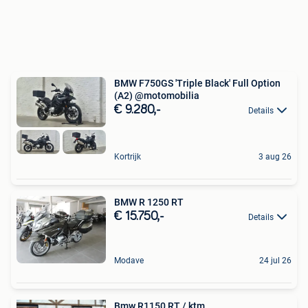
BMW F750GS 'Triple Black' Full Option
(A2) @motomobilia
€ 9.280,-
Details
Kortrijk
3 aug 26
BMW R 1250 RT
€ 15.750,-
Details
Modave
24 jul 26
Bmw R1150 RT / ktm