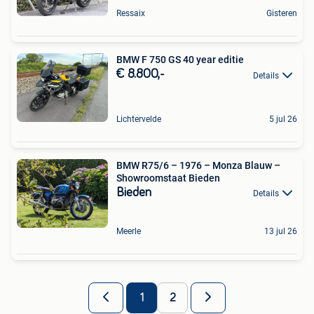
Ressaix
Gisteren
BMW F 750 GS 40 year editie
€ 8.800,-
Details
Lichtervelde
5 jul 26
BMW R75/6 – 1976 – Monza Blauw –
Showroomstaat Bieden
Bieden
Details
Meerle
13 jul 26
1
2