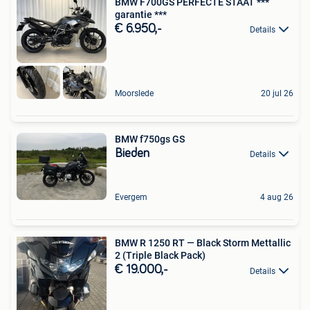
BMW F700GS PERFECTE STAAT ***
garantie ***
€ 6.950,-
Details
Moorslede
20 jul 26
BMW f750gs GS
Bieden
Details
Evergem
4 aug 26
BMW R 1250 RT — Black Storm Mettallic
2 (Triple Black Pack)
€ 19.000,-
Details