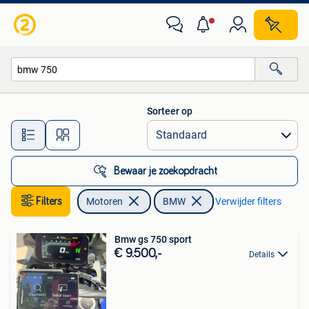
Motoren | BMW
Sorteer op
Alle afstanden…
Bewaar je zoekopdracht
Filters
Motoren
BMW
Verwijder filters
Bmw gs 750 sport
€ 9.500,-
Details