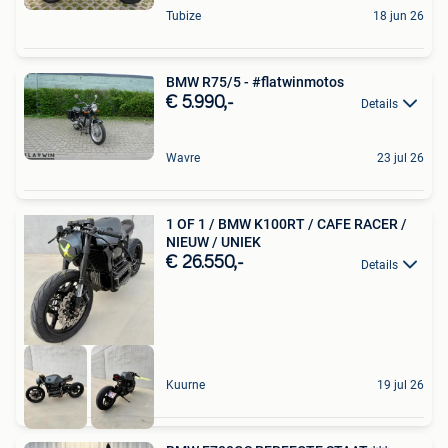
Tubize
18 jun 26
BMW R75/5 - #flatwinmotos
€ 5.990,-
Details
Wavre
23 jul 26
1 OF 1 / BMW K100RT / CAFE RACER /
NIEUW / UNIEK
€ 26.550,-
Details
Kuurne
19 jul 26