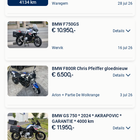
4134 km
Waregem
28 jul 26
BMW F750GS
€ 10.950,-
Details
Wervik
16 jul 26
BMW F800R Chris Pfeiffer gloednieuw
€ 6.500,-
Details
Arlon + Partie De Wolkrange
3 jul 26
BMW GS 750 * 2024 * AKRAPOVIC *
GARANTIE * 4000 km
€ 11.950,-
Details