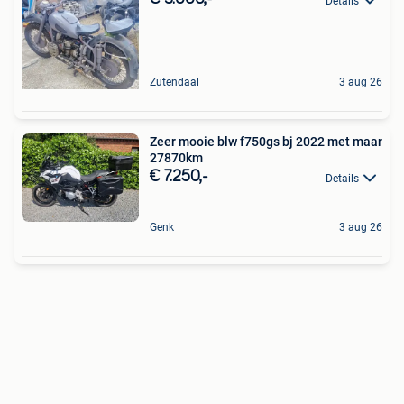
Details
Zutendaal
3 aug 26
Zeer mooie blw f750gs bj 2022 met maar
27870km
€ 7.250,-
Details
Genk
3 aug 26