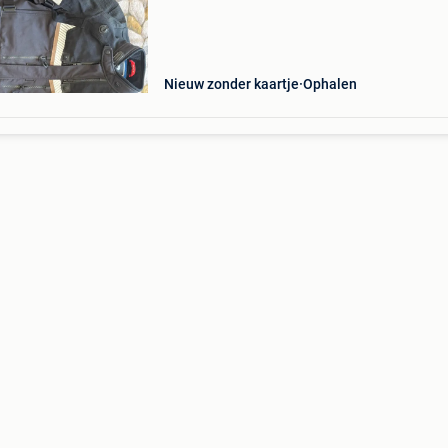
verstevigingen op kritische delen pwr|kevlar sli
Nieuw zonder kaartje
Ophalen