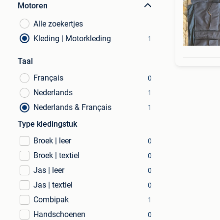
Motoren
Alle zoekertjes
Kleding | Motorkleding
1
Taal
Français
0
Nederlands
1
Nederlands & Français
1
Type kledingstuk
Broek | leer
0
Broek | textiel
0
Jas | leer
0
Jas | textiel
0
Combipak
1
Handschoenen
0