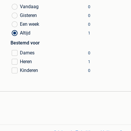
Vandaag
0
Gisteren
0
Een week
0
Altijd
1
Bestemd voor
Dames
0
Heren
1
Kinderen
0