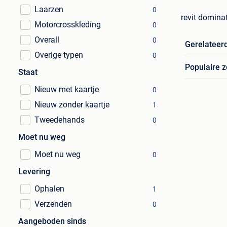
Laarzen
0
revit dominat
Motorcrosskleding
0
Overall
0
Gerelateer
Overige typen
0
Populaire 
Staat
Nieuw met kaartje
0
Nieuw zonder kaartje
1
Tweedehands
0
Moet nu weg
Moet nu weg
0
Levering
Ophalen
1
Verzenden
0
Aangeboden sinds