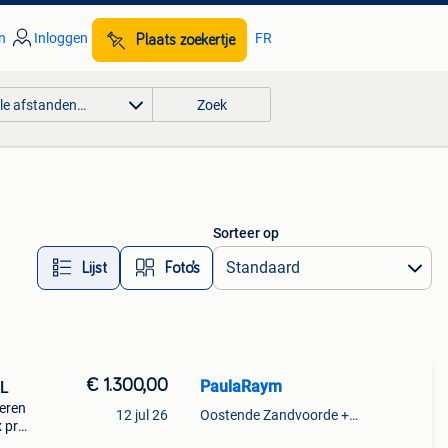
n
Inloggen
FR
Plaats zoekertje
lle afstanden…
Zoek
Sorteer op
Lijst
Foto’s
€ 1.300,00
PaulaRaym
 L
eren
12 jul 26
Oostende Zandvoorde +Oostende
x pro
o