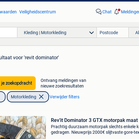
waarden
Veiligheidscentrum
Chat
Meldinge
Kleding | Motorkleding
A
ultaat
voor 'revit dominator'
Ontvang meldingen van
 je zoekopdracht
nieuwe zoekresultaten
Motorkleding
Verwijder filters
Rev’it Dominator 3 GTX motorpak maat
Prachtig duurzaam motorpak slechts enkele k
gedragen. Nieuwprijs 2000€ slijtvaste gore-te
nylon 400d buitenlaag armacor 3l gore-tex pr