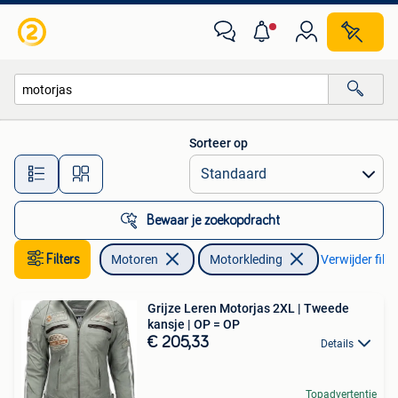
Kleding | Motorkleding
Sorteer op
Alle afstanden…
Bewaar je zoekopdracht
Filters
Motoren
Motorkleding
Verwijder filte
Grijze Leren Motorjas 2XL | Tweede
kansje | OP = OP
€ 205,33
Details
Topadvertentie