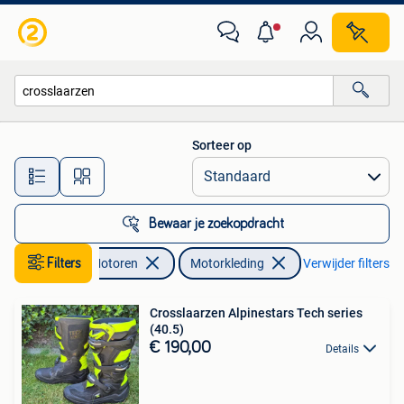
Kleding | Motorkleding
Sorteer op
Alle afstanden…
Bewaar je zoekopdracht
Filters
Motoren
Motorkleding
Verwijder filters
Crosslaarzen Alpinestars Tech series
(40.5)
€ 190,00
Details