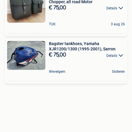
Chopper, all road Motor
€ 75,00
Details
TUK
3 aug 26
Bagster tankhoes, Yamaha
XJR1200/1300 (1995-2001), Sarron
€ 75,00
Details
Wevelgem
Gisteren