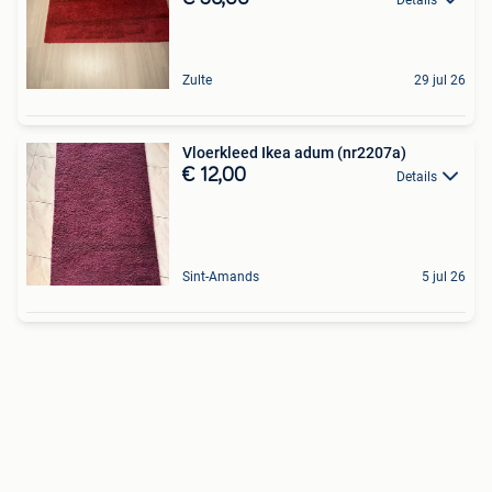
Zulte
29 jul 26
Vloerkleed Ikea adum (nr2207a)
€ 12,00
Details
Sint-Amands
5 jul 26