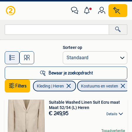
Kostuums en vesten
Sorteer op
Alle afstanden…
Bewaar je zoekopdracht
Filters
Kleding | Heren
Kostuums en vesten
Suitable Washed Linen Suit Ecru maat
Maat 52/54 (L) Heren
€ 249,95
Details
Topadvertentie