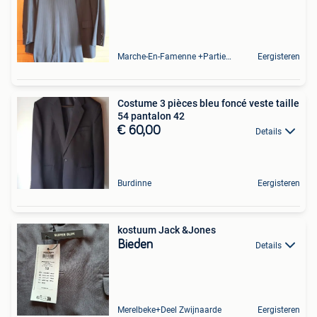
Marche-En-Famenne +Partie De Baillonville Et Noiseux
Eergisteren
Costume 3 pièces bleu foncé veste taille
54 pantalon 42
€ 60,00
Details
Burdinne
Eergisteren
kostuum Jack &Jones
Bieden
Details
Merelbeke+Deel Zwijnaarde
Eergisteren