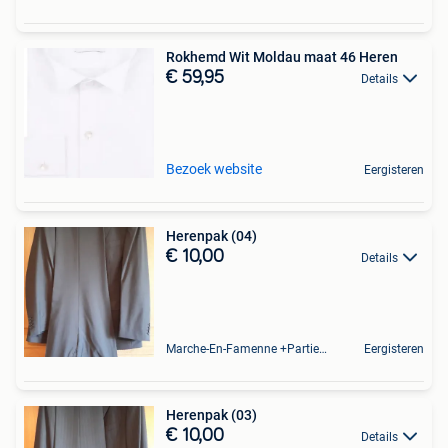
Rokhemd Wit Moldau maat 46 Heren
€ 59,95
Details
Bezoek website
Eergisteren
Herenpak (04)
€ 10,00
Details
Marche-En-Famenne +Partie De Baillonville Et Noiseux
Eergisteren
Herenpak (03)
€ 10,00
Details