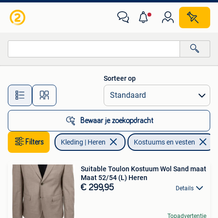
Kostuums en vesten
Sorteer op
Alle afstanden…
Bewaar je zoekopdracht
Filters
Kleding | Heren
Kostuums en vesten
Suitable Toulon Kostuum Wol Sand maat
Maat 52/54 (L) Heren
€ 299,95
Details
Topadvertentie