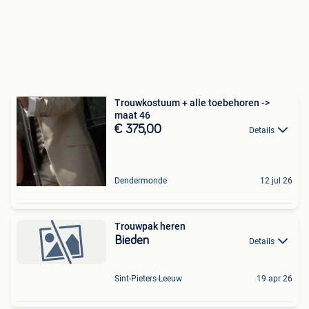
Trouwkostuum + alle toebehoren ->
maat 46
€ 375,00
Details
Dendermonde
12 jul 26
Trouwpak heren
Bieden
Details
Sint-Pieters-Leeuw
19 apr 26