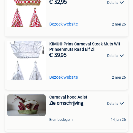
€ 32,95
Details
Bezoek website
2 mei 26
KIMU® Prins Carnaval Steek Muts Wit
Prinsenmuts Raad Elf Zil
€ 39,95
Details
Bezoek website
2 mei 26
Carnaval hoed Aalst
Zie omschrijving
Details
Erembodegem
14 jun 26