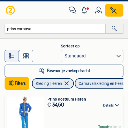
Carnavalskleding en Feestkleding
Sorteer op
Alle afstanden…
Bewaar je zoekopdracht
Filters
Kleding | Heren
Carnavalskleding en Feestk
Prins Kostuum Heren
€ 34,50
Details
Topadvertentie