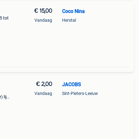
€ 15,00
Coco Nina
5 tot
Vandaag
Herstal
€ 2,00
JACOBS
Vandaag
Sint-Pieters-Leeuw
 lijn