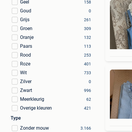
Geel
158
Goud
0
Grijs
261
Groen
309
Oranje
132
Paars
113
Rood
253
Roze
401
Wit
733
Zilver
0
Zwart
996
Meerkleurig
62
Overige kleuren
421
Type
Zonder mouw
3.166