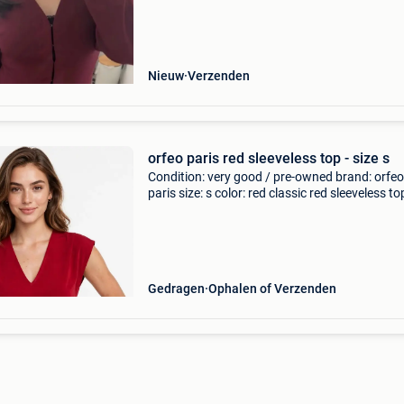
Nieuw
Verzenden
orfeo paris red sleeveless top - size s
Condition: very good / pre-owned brand: orfeo
paris size: s color: red classic red sleeveless to
from orfeo paris featuring a v-neckline and a
comfortable, relaxed fit. Great for everyday c
wear
Gedragen
Ophalen of Verzenden