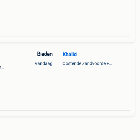
Bieden
Khalid
Vandaag
Oostende Zandvoorde +Oostende
p
asual