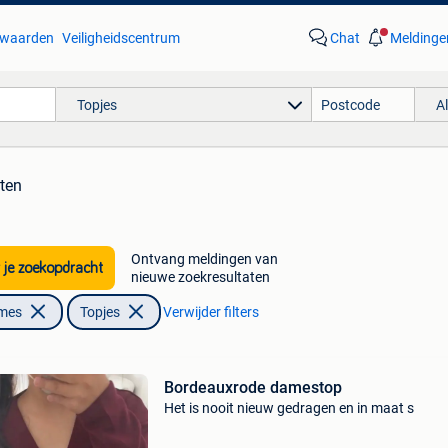
waarden
Veiligheidscentrum
Chat
Meldinge
Topjes
A
aten
Ontvang meldingen van
 je zoekopdracht
nieuwe zoekresultaten
ames
Topjes
Verwijder filters
Bordeauxrode damestop
Het is nooit nieuw gedragen en in maat s