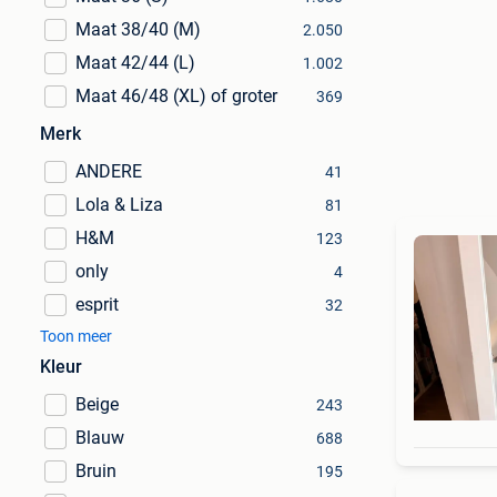
Maat 38/40 (M)
2.050
Maat 42/44 (L)
1.002
Maat 46/48 (XL) of groter
369
Merk
ANDERE
41
Lola & Liza
81
H&M
123
only
4
esprit
32
Toon meer
Kleur
Beige
243
Blauw
688
Bruin
195