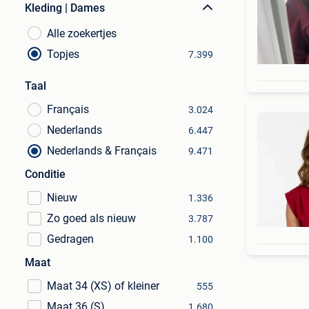
Kleding | Dames
Alle zoekertjes
Topjes
7.399
Taal
Français
3.024
Nederlands
6.447
Nederlands & Français
9.471
Conditie
Nieuw
1.336
Zo goed als nieuw
3.787
Gedragen
1.100
Maat
Maat 34 (XS) of kleiner
555
Maat 36 (S)
1.680