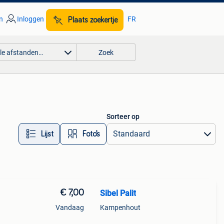
n
Inloggen
FR
Plaats zoekertje
lle afstanden…
Zoek
Sorteer op
Lijst
Foto’s
€ 7,00
Sibel Palit
Vandaag
Kampenhout