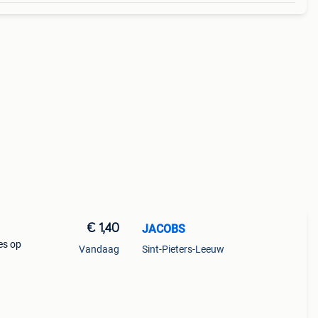
€ 1,40
JACOBS
es op
Vandaag
Sint-Pieters-Leeuw