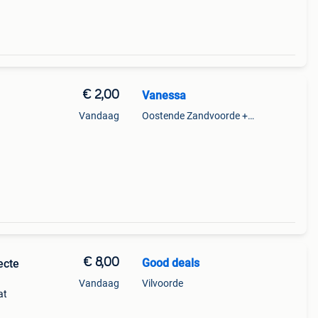
€ 2,00
Vanessa
Vandaag
Oostende Zandvoorde +Oostende
€ 8,00
Good deals
ecte
Vandaag
Vilvoorde
at