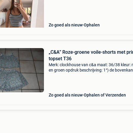
Zo goed als nieuw
Ophalen
„C&A” Roze-groene voile-shorts met pri
topset T36
Merk: clockhouse van c&a maat: 36/38 kleur: 
en groen opdruk beschrijving: 1°) de bovenkan
- zwevend trapezemodel - grote ronde halslijn
de voor- en achterkant - mouwloos - 2 dunne 
Zo goed als nieuw
Ophalen of Verzenden