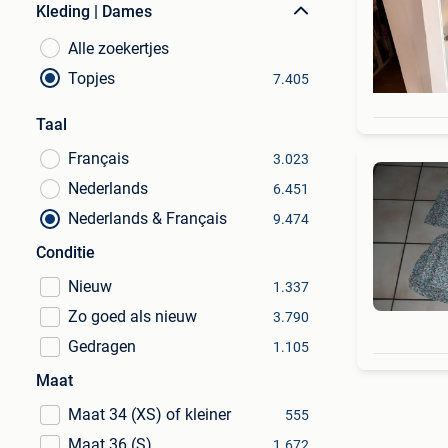
Kleding | Dames
Alle zoekertjes
Topjes
7.405
Taal
Français
3.023
Nederlands
6.451
Nederlands & Français
9.474
Conditie
Nieuw
1.337
Zo goed als nieuw
3.790
Gedragen
1.105
Maat
Maat 34 (XS) of kleiner
555
Maat 36 (S)
1.672