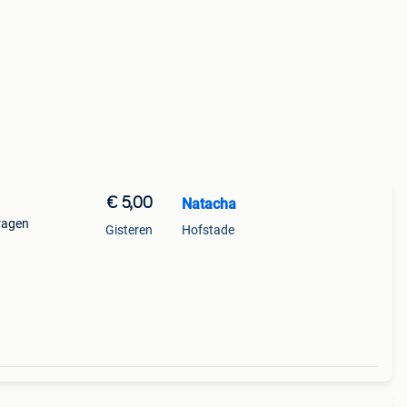
€ 5,00
Natacha
ragen
Gisteren
Hofstade