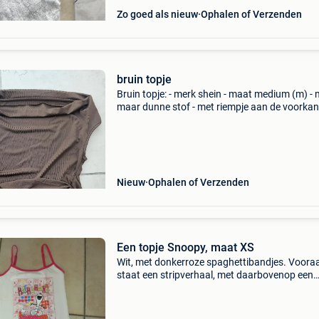
Zo goed als nieuw
Ophalen of Verzenden
bruin topje
Bruin topje: - merk shein - maat medium (m) -
maar dunne stof - met riempje aan de voorkant
geen gebreken aan, verkeerde aankoop biedi
zijn exclusief verzendkosten. Bekijk ook mijn 
Nieuw
Ophalen of Verzenden
Een topje Snoopy, maat XS
Wit, met donkerroze spaghettibandjes. Voora
staat een stripverhaal, met daarbovenop een
lachende snoopy en zijn vriendje woodstock. I
goede staat en rookvrij.