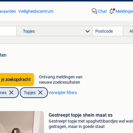
waarden
Veiligheidscentrum
Chat
Meldinge
Topjes
A
aten
Ontvang meldingen van
 je zoekopdracht
nieuwe zoekresultaten
ames
Topjes
Verwijder filters
Gestreept topje shein maat xs
Gestreept topje met spaghettibandjes wel wat
gedragen, maar in goede staat