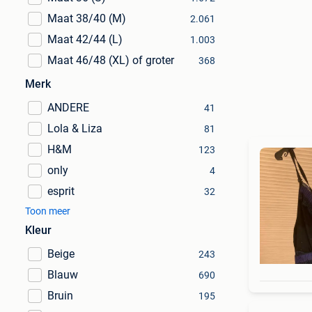
Maat 38/40 (M)
2.061
Maat 42/44 (L)
1.003
Maat 46/48 (XL) of groter
368
Merk
ANDERE
41
Lola & Liza
81
H&M
123
only
4
esprit
32
Toon meer
Kleur
Beige
243
Blauw
690
Bruin
195