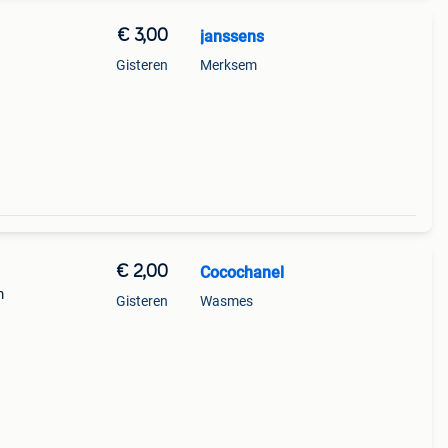
€ 3,00
janssens
Gisteren
Merksem
€ 2,00
Cocochanel
m
Gisteren
Wasmes