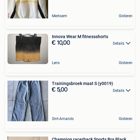
Merksem
Gisteren
Innova Wear M fitnessshorts
€ 10,00
Details
Lens
Gisteren
Trainingsbroek maat S (y0019)
€ 5,00
Details
Sint-Amands
Gisteren
Champion racerback Sports Bra Black