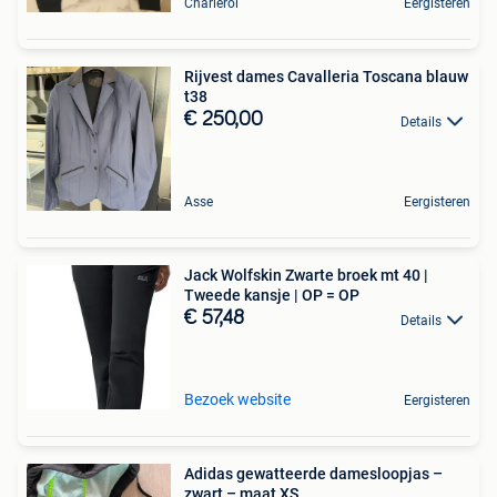
Charleroi
Eergisteren
Rijvest dames Cavalleria Toscana blauw
t38
€ 250,00
Details
Asse
Eergisteren
Jack Wolfskin Zwarte broek mt 40 |
Tweede kansje | OP = OP
€ 57,48
Details
Bezoek website
Eergisteren
Adidas gewatteerde damesloopjas –
zwart – maat XS