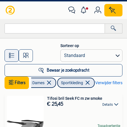
Sportkleding
Sorteer op
Alle afstanden…
Bewaar je zoekopdracht
Filters
Kleding | Dames
Sportkleding
Verwijder filters
Tifosi bril Seek FC m zw smoke
€ 25,45
Details
Topadvertentie