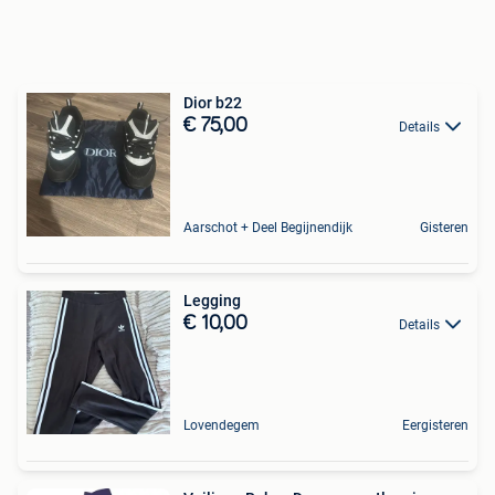
Dior b22
€ 75,00
Details
Aarschot + Deel Begijnendijk
Gisteren
Legging
€ 10,00
Details
Lovendegem
Eergisteren