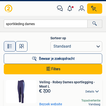
Alle categorieën…
Sorteer op
Alle afstanden…
Bewaar je zoekopdracht
Filters
Veiling - Robey Dames sportlegging -
Maat L
€ 7,00
Details
Topadvertentie
Bezoek website
Vandaag