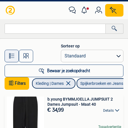
Spijkerbroeken en Jeans
Sorteer op
Alle afstanden…
Bewaar je zoekopdracht
Filters
Kleding | Dames
Spijkerbroeken en Jeans
b.young BYMMJOELLA JUMPSUIT 2
Dames Jumpsuit - Maat 40
€ 34,99
Details
Topadvertentie