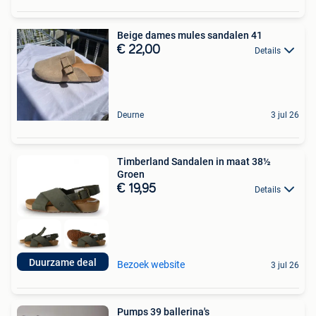
Beige dames mules sandalen 41
€ 22,00
Details
Deurne
3 jul 26
Timberland Sandalen in maat 38½
Groen
€ 19,95
Details
Duurzame deal
Bezoek website
3 jul 26
Pumps 39 ballerina's