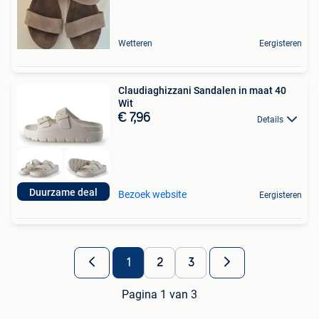
Wetteren
Eergisteren
Claudiaghizzani Sandalen in maat 40
Wit
€ 7,96
Details
Duurzame deal
Bezoek website
Eergisteren
1
2
3
Pagina 1 van 3