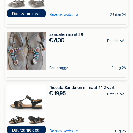
Duurzame deal
Bezoek website
26 dec 24
sandalen maat 39
€ 8,00
Details
Gentbrugge
3 aug 26
Ricosta Sandalen in maat 41 Zwart
€ 19,95
Details
Duurzame deal
Bezoek website
3 aug 26