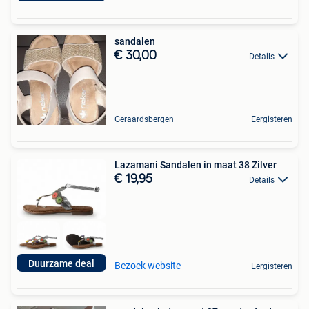
sandalen
€ 30,00
Details
Geraardsbergen
Eergisteren
Lazamani Sandalen in maat 38 Zilver
€ 19,95
Details
Duurzame deal
Bezoek website
Eergisteren