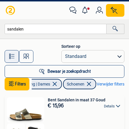
Schoenen
Sorteer op
Alle afstanden…
Bewaar je zoekopdracht
Filters
Kleding | Dames
Schoenen
Verwijder filters
Bent Sandalen in maat 37 Goud
€ 15,96
Details