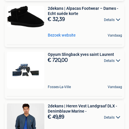
2dekans | Alpacas Footwear – Dames -
Echt suéde korte
€ 32,39
Details
Bezoek website
Vandaag
Opyum Slingback yves saint Laurent
€ 720,00
Details
Fosses-La-Ville
Vandaag
2dekans | Heren Vest Landgraaf DLX -
Denimblauw Marine -
€ 49,89
Details