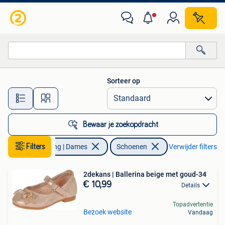
Schoenen
Sorteer op
Alle afstanden…
Bewaar je zoekopdracht
Filters
Kleding | Dames
Schoenen
Verwijder filters
2dekans | Ballerina beige met goud-34
€ 10,99
Details
Topadvertentie
Bezoek website
Vandaag