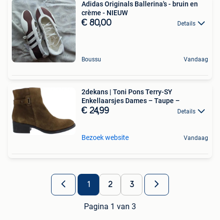
Adidas Originals Ballerina's - bruin en
crème - NIEUW
€ 80,00
Details
Boussu
Vandaag
2dekans | Toni Pons Terry-SY
Enkellaarsjes Dames – Taupe –
€ 24,99
Details
Bezoek website
Vandaag
1
2
3
Pagina 1 van 3