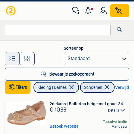
Schoenen
Sorteer op
Alle afstanden…
Bewaar je zoekopdracht
Filters
Kleding | Dames
Schoenen
Verwijder f
2dekans | Ballerina beige met goud-34
€ 10,99
Details
Topadvertentie
Bezoek website
Vandaag