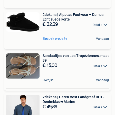
2dekans | Alpacas Footwear – Dames -
Echt suéde korte
€ 32,39
Details
Bezoek website
Vandaag
Sandaaltjes van Les Tropéziennes, maat
39 ️
€ 15,00
Details
Overijse
Vandaag
2dekans | Heren Vest Landgraaf DLX -
Denimblauw Marine -
€ 49,89
Details