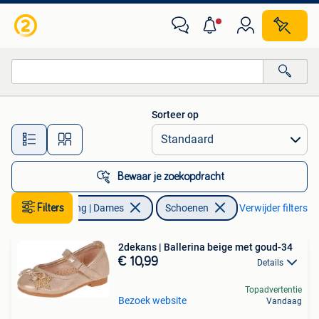
Schoenen
Sorteer op
Alle afstanden…
Bewaar je zoekopdracht
Filters
Kleding | Dames
Schoenen
Verwijder filters
2dekans | Ballerina beige met goud-34
€ 10,99
Details
Topadvertentie
Bezoek website
Vandaag