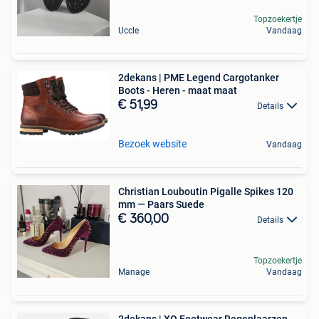
Topzoekertje
Uccle
Vandaag
2dekans | PME Legend Cargotanker
Boots - Heren - maat maat
€ 51,99
Details
Bezoek website
Vandaag
Christian Louboutin Pigalle Spikes 120
mm — Paars Suede
€ 360,00
Details
Topzoekertje
Manage
Vandaag
2dekans | XQ Footwear Regenlaarzen