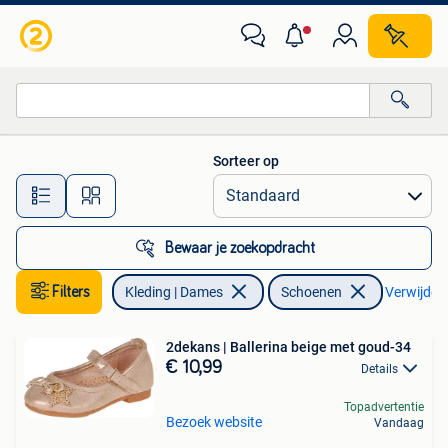
Schoenen
Sorteer op
Alle afstanden…
Bewaar je zoekopdracht
Filters
Kleding | Dames
Schoenen
Verwijder f
2dekans | Ballerina beige met goud-34
€ 10,99
Details
Topadvertentie
Bezoek website
Vandaag