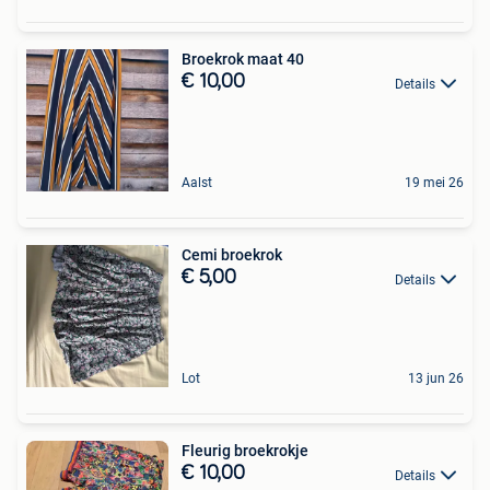
Broekrok maat 40
€ 10,00
Details
Aalst
19 mei 26
Cemi broekrok
€ 5,00
Details
Lot
13 jun 26
Fleurig broekrokje
€ 10,00
Details