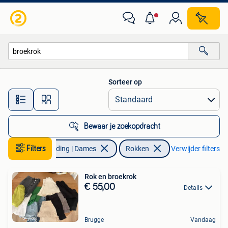
Rokken
Sorteer op
Alle afstanden…
Bewaar je zoekopdracht
Filters
Kleding | Dames
Rokken
Verwijder filters
Rok en broekrok
€ 55,00
Details
Brugge
Vandaag