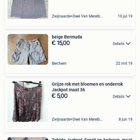
Zwijnaarde+Deel Van Merelbeke
10 jul 19
beige Bermuda
€ 15,00
Details
Berchem
22 mrt 19
Grijze rok met bloemen en onderrok
Jackpot maat 36
€ 5,00
Details
Zwijnaarde+Deel Van Merelbeke
8 jun 19
Tshirts Jackpot, Esprit en Anderen. maat