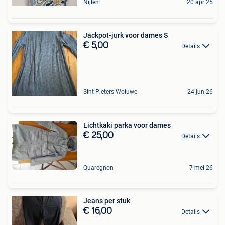
Nijlen
20 apr 25
Jackpot-jurk voor dames S
€ 5,00
Details
Sint-Pieters-Woluwe
24 jun 26
Lichtkaki parka voor dames
€ 25,00
Details
Quaregnon
7 mei 26
Jeans per stuk
€ 16,00
Details