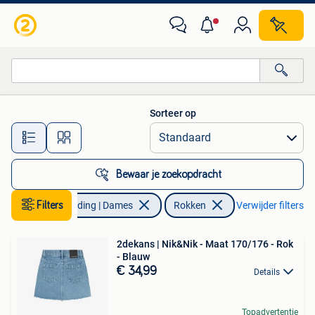
Rokken
Sorteer op
Alle afstanden…
Bewaar je zoekopdracht
Filters
Kleding | Dames
Rokken
Verwijder filters
2dekans | Nik&Nik - Maat 170/176 - Rok
- Blauw
€ 34,99
Details
Topadvertentie