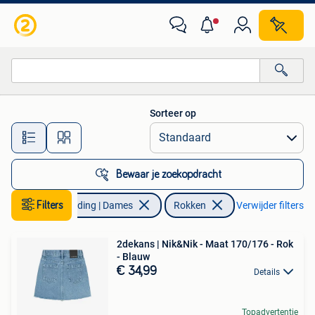
Rokken
Sorteer op
Alle afstanden…
Bewaar je zoekopdracht
Filters
Kleding | Dames
Rokken
Verwijder filters
2dekans | Nik&Nik - Maat 170/176 - Rok
- Blauw
€ 34,99
Details
Topadvertentie