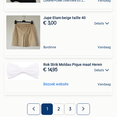
Lokeren+Deel Overmere En Zele
Vandaag
Jupe Etam beige taille 40
€ 3,00
Details
Burdinne
Vandaag
Rok Strik Moldau Pique maat Heren
€ 14,95
Details
Bezoek website
Vandaag
1
2
3