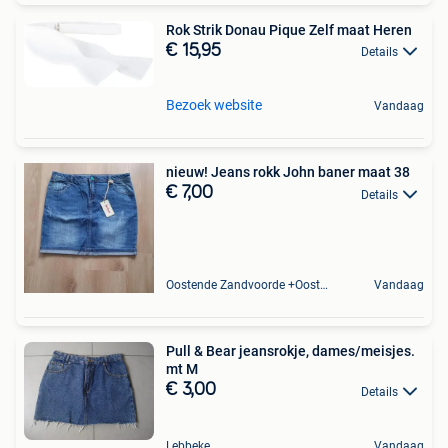
Rok Strik Donau Pique Zelf maat Heren
€ 15,95
Details
Bezoek website
Vandaag
nieuw! Jeans rokk John baner maat 38
€ 7,00
Details
Oostende Zandvoorde +Oostende
Vandaag
Pull & Bear jeansrokje, dames/meisjes.
mt M
€ 3,00
Details
Lebbeke
Vandaag