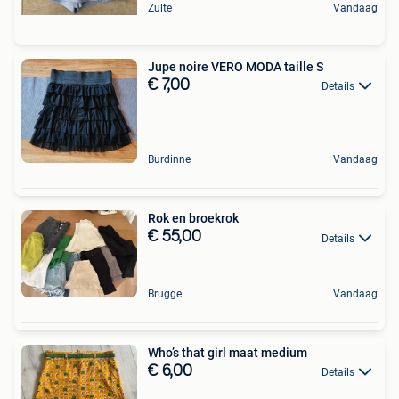
Zulte
Vandaag
Jupe noire VERO MODA taille S
€ 7,00
Details
Burdinne
Vandaag
Rok en broekrok
€ 55,00
Details
Brugge
Vandaag
Who’s that girl maat medium
€ 6,00
Details