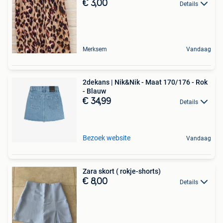
€ 3,00
Details
Merksem
Vandaag
2dekans | Nik&Nik - Maat 170/176 - Rok
- Blauw
€ 34,99
Details
Bezoek website
Vandaag
Zara skort ( rokje-shorts)
€ 8,00
Details