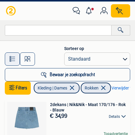
Rokken
Sorteer op
Alle afstanden…
Bewaar je zoekopdracht
Filters
Kleding | Dames
Rokken
Verwijder fil
2dekans | Nik&Nik - Maat 170/176 - Rok
- Blauw
€ 34,99
Details
Topadvertentie