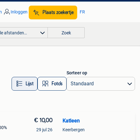
n
Inloggen
FR
Plaats zoekertje
lle afstanden…
Zoek
Sorteer op
Lijst
Foto’s
€ 10,00
Katleen
100%
29 jul 26
Keerbergen