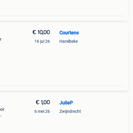
€ 10,00
Courtens
r
16 jul 26
Harelbeke
€ 1,00
JulieP
oor
6 mei 26
Zwijndrecht