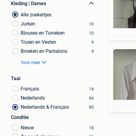
Kleding | Dames
Alle zoekertjes
Jurken
10
Blouses en Tunieken
10
Truien en Vesten
9
Broeken en Pantalons
9
Toon meer
Taal
Français
14
Nederlands
66
Nederlands & Français
80
Conditie
Nieuw
18