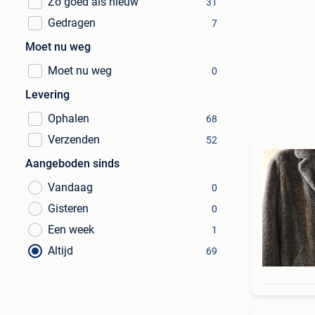
Zo goed als nieuw
31
Gedragen
7
Moet nu weg
Moet nu weg
0
Levering
Ophalen
68
Verzenden
52
Aangeboden sinds
Vandaag
0
Gisteren
0
Een week
1
Altijd
69