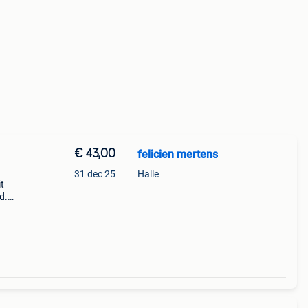
€ 43,00
felicien mertens
31 dec 25
Halle
t
d.