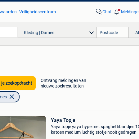
waarden
Veiligheidscentrum
Chat
Meldinge
Kleding | Dames
A
Ontvang meldingen van
 je zoekopdracht
nieuwe zoekresultaten
ames
Yaya Topje
Yaya topje yaya hype met spaghettibandjes 
katoen medium luchtig stofje nooit gedragen