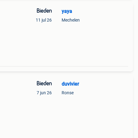
Bieden
yaya
11 jul 26
Mechelen
Bieden
duvivier
7 jun 26
Ronse