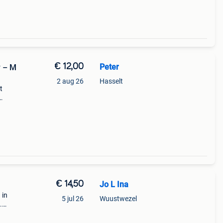
€ 12,00
Peter
w – M
2 aug 26
Hasselt
t
taan.
€ 14,50
Jo L Ina
 in
5 jul 26
Wuustwezel
.
met
04 cm