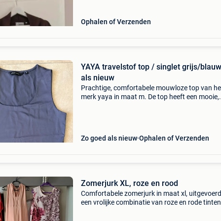
Ophalen of Verzenden
YAYA travelstof top / singlet grijs/blau
als nieuw
Prachtige, comfortabele mouwloze top van he
merk yaya in maat m. De top heeft een mooie,
subtiele grijsblauwe kleur die overal bij
past.gemaakt van 90% polyamide en 10% elas
Dit betekent dat de
Zo goed als nieuw
Ophalen of Verzenden
Zomerjurk XL, roze en rood
Comfortabele zomerjurk in maat xl, uitgevoerd
een vrolijke combinatie van roze en rode tinten
Ideaal voor warme dagen. Los geweven jurk 
geometrische figuren zakje vooraan lengte 1