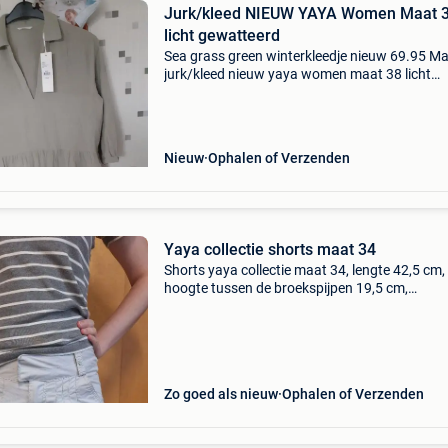
Jurk/kleed NIEUW YAYA Women Maat 
licht gewatteerd
Sea grass green winterkleedje nieuw 69.95 M
jurk/kleed nieuw yaya women maat 38 licht
gewatteerd
Nieuw
Ophalen of Verzenden
Yaya collectie shorts maat 34
Shorts yaya collectie maat 34, lengte 42,5 cm,
hoogte tussen de broekspijpen 19,5 cm,
kruishoogte 19,5 cm, riem met 2 sluitingen en
knoop 37 cm, dijbreedte 30,5 cm, onderbreedt
cm, zeer lichtg
Zo goed als nieuw
Ophalen of Verzenden