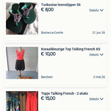
Turkooise teenslipper 36
€ 8,00
Details
Braine-Le-Comte
21 jun 26
Koraalkleurige Top Talking French XS
€ 10,00
Details
Berchem
5 mei 26
Topje Talking French - 2 stuks
€ 15,00
Details