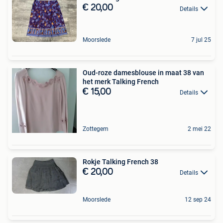
€ 20,00
Details
Moorslede
7 jul 25
Oud-roze damesblouse in maat 38 van
het merk Talking French
€ 15,00
Details
Zottegem
2 mei 22
Rokje Talking French 38
€ 20,00
Details
Moorslede
12 sep 24