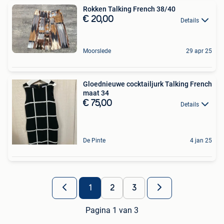
Rokken Talking French 38/40
€ 20,00
Details
Moorslede
29 apr 25
Gloednieuwe cocktailjurk Talking French
maat 34
€ 75,00
Details
De Pinte
4 jan 25
1
2
3
Pagina 1 van 3