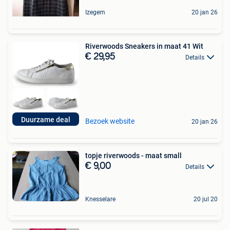
Izegem
20 jan 26
Riverwoods Sneakers in maat 41 Wit
€ 29,95
Details
Duurzame deal
Bezoek website
20 jan 26
topje riverwoods - maat small
€ 9,00
Details
Knesselare
20 jul 20