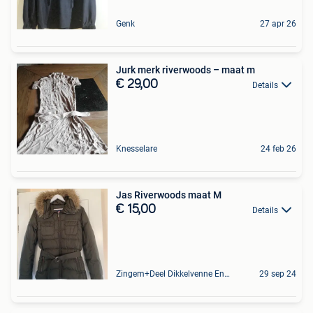
Genk
27 apr 26
Jurk merk riverwoods – maat m
€ 29,00
Details
Knesselare
24 feb 26
Jas Riverwoods maat M
€ 15,00
Details
Zingem+Deel Dikkelvenne En Nederzwalm-Hermelgem
29 sep 24