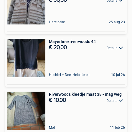
€ 50,00
Details
Harelbeke
25 aug 23
Mayerline/riverwoods 44
€ 20,00
Details
Hechtel + Deel Helchteren
10 jul 26
Riverwoods kleedje maat 38 - mag weg
€ 10,00
Details
Mol
11 feb 26