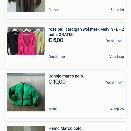
Rumst
5 dec 20
roze pull cardigan wol merk Melvin - L - 2
pulls GRATIS
€ 6,00
Details
Oostkamp
Vandaag
Donsje marco polo.
€ 10,00
Details
Melle
4 sep 25
Hemd Marc'o polo