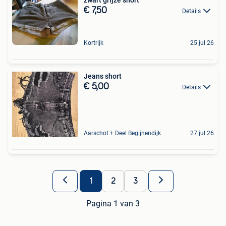
zwart grijze short
€ 7,50
Details
Kortrijk
25 jul 26
Jeans short
€ 5,00
Details
Aarschot + Deel Begijnendijk
27 jul 26
1
2
3
Pagina 1 van 3