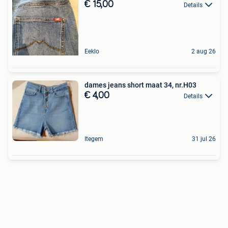
€ 15,00
Details
Eeklo
2 aug 26
dames jeans short maat 34, nr.H03
€ 4,00
Details
Itegem
31 jul 26