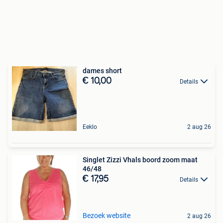
dames short
€ 10,00
Details
Eeklo
2 aug 26
Singlet Zizzi Vhals boord zoom maat
46/48
€ 17,95
Details
Bezoek website
2 aug 26