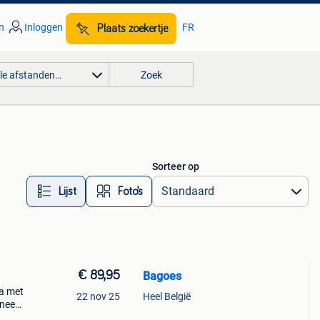
n
Inloggen
FR
Plaats zoekertje
lle afstanden…
Zoek
Sorteer op
Lijst
Foto’s
€ 89,95
Bagoes
ta met
22 nov 25
Heel België
ineer
look.