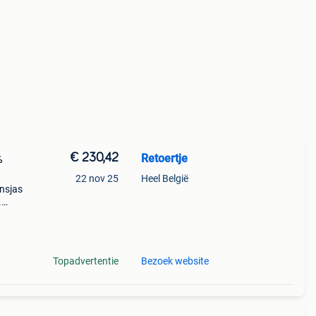
€ 230,42
Retoertje
%
22 nov 25
Heel België
nsjas
.
teit
Topadvertentie
Bezoek website