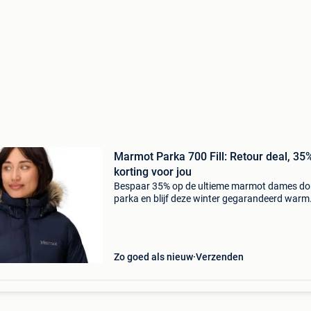
Marmot Parka 700 Fill: Retour deal, 35
korting voor jou
Bespaar 35% op de ultieme marmot dames do
parka en blijf deze winter gegarandeerd warm
Deze premium parka is de keuze voor wie kwali
zoekt zonder de hoofdprijs te betalen. Deze
women's m
Zo goed als nieuw
Verzenden