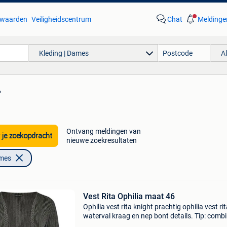
waarden
Veiligheidscentrum
Chat
Meldinge
Kleding | Dames
A
'
Ontvang meldingen van
 je zoekopdracht
nieuwe zoekresultaten
ames
Vest Rita Ophilia maat 46
Ophilia vest rita knight prachtig ophilia vest ri
waterval kraag en nep bont details. Tip: comb
het vest rita met de amber voor een complete 