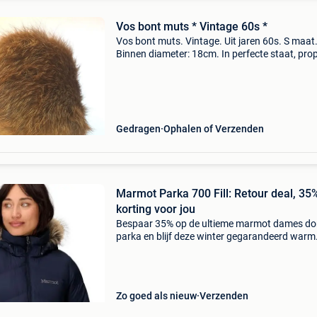
Vos bont muts * Vintage 60s *
Vos bont muts. Vintage. Uit jaren 60s. S maat
Binnen diameter: 18cm. In perfecte staat, prop
noch gaten, noch vlekken). Andere stuks in ec
bont of imitatie zijn ook beschikbaar na overli
..
Gedragen
Ophalen of Verzenden
Marmot Parka 700 Fill: Retour deal, 35
korting voor jou
Bespaar 35% op de ultieme marmot dames do
parka en blijf deze winter gegarandeerd warm
Deze premium parka is de keuze voor wie kwali
zoekt zonder de hoofdprijs te betalen. Deze
women's m
Zo goed als nieuw
Verzenden