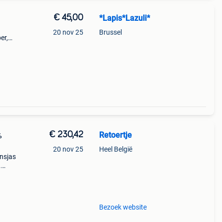
€ 45,00
*Lapis*Lazuli*
.
20 nov 25
Brussel
er,
ht
jden.
€ 230,42
Retoertje
%
20 nov 25
Heel België
nsjas
.
teit
Bezoek website