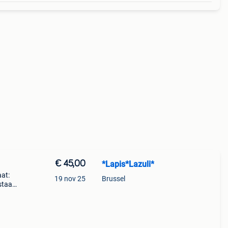
€ 45,00
*Lapis*Lazuli*
aat:
19 nov 25
Brussel
staat
ant
m te