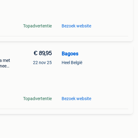
Topadvertentie
Bezoek website
€ 89,95
Bagoes
ta met
22 nov 25
Heel België
ineer
look.
Topadvertentie
Bezoek website