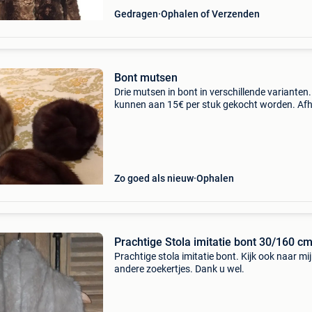
Gedragen
Ophalen of Verzenden
Bont mutsen
Drie mutsen in bont in verschillende varianten.
kunnen aan 15€ per stuk gekocht worden. Af
in willebroek of grimbergen. Verzenden kan, m
betaling van verzendkosten.
Zo goed als nieuw
Ophalen
Prachtige Stola imitatie bont 30/160 cm
Prachtige stola imitatie bont. Kijk ook naar mi
andere zoekertjes. Dank u wel.