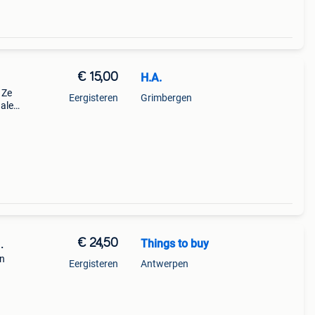
€ 15,00
H.A.
 Ze
Eergisteren
Grimbergen
halen
its
€ 24,50
Things to buy
.
jn
Eergisteren
Antwerpen