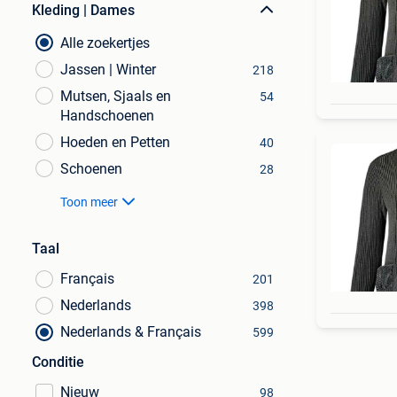
Kleding | Dames
Alle zoekertjes
Jassen | Winter
218
Mutsen, Sjaals en
54
Handschoenen
Hoeden en Petten
40
Schoenen
28
Toon meer
Taal
Français
201
Nederlands
398
Nederlands & Français
599
Conditie
Nieuw
98