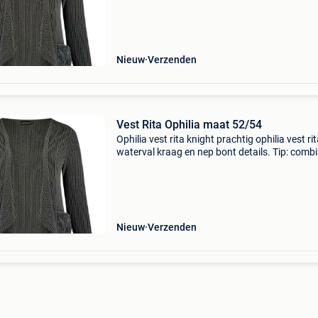
Details * waterval kraag * lange mouwen *
Nieuw
Verzenden
Vest Rita Ophilia maat 52/54
Ophilia vest rita knight prachtig ophilia vest ri
waterval kraag en nep bont details. Tip: comb
het vest rita met de amber voor een complete 
Details * waterval kraag * lange mouwen *
Nieuw
Verzenden