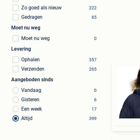
Zo goed als nieuw
222
Gedragen
65
Moet nu weg
Moet nu weg
0
Levering
Ophalen
357
Verzenden
265
Aangeboden sinds
Vandaag
0
Gisteren
6
Een week
17
Altijd
399