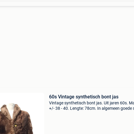
60s Vintage synthetisch bont jas
Vintage synthetisch bont jas. Uit jaren 60s. M
+/- 38 - 40. Lengte: 78cm. In algemeen goede 
(proper, geen vlekken). 2 Delen aan de bovenk
van een mouw en bovenkant van de voering o
na