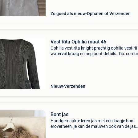
Zo goed als nieuw
Ophalen of Verzenden
Vest Rita Ophilia maat 46
Ophilia vest rita knight prachtig ophilia vest ri
waterval kraag en nep bont details. Tip: comb
het vest rita met de amber voor een complete 
Details * waterval kraag * lange mouwen *
Nieuw
Verzenden
Bont jas
Handgemaakte leren jas met een laagje bont
eroverheen, je kan de mauwen ook van de jas
afhalen met een rits en dan wordt het een
bodywarmer