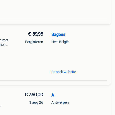
€ 89,95
Bagoes
ta met
Eergisteren
Heel België
ineer
look.
Bezoek website
€ 380,00
A
1 aug 26
Antwerpen