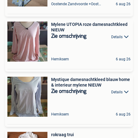
Oostende Zandvoorde +Oostende
6 aug 26
Mylene UTOPIA roze damesnachtkleed
NIEUW
Zie omschrijving
Details
Hemiksem
6 aug 26
Mystique damesnachtkleed blauw home
& interieur mylene NIEUW
Zie omschrijving
Details
Hemiksem
6 aug 26
rokraag trui