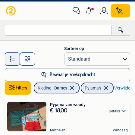
Pyjama's
Sorteer op
Alle afstanden…
Bewaar je zoekopdracht
Filters
Kleding | Dames
Pyjama's
Verwijder fi
Pyjama van woody
€ 18,00
Details
Mechelen
Vandaag