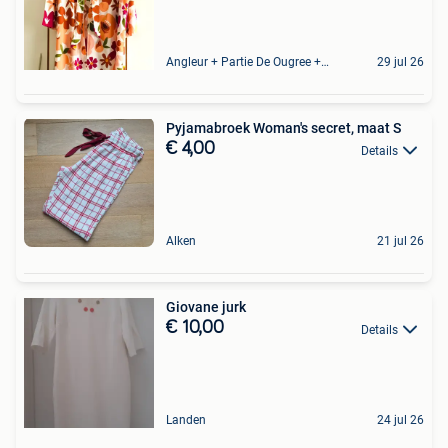
Angleur + Partie De Ougree + Partie De Tilff Et De Embourg
29 jul 26
Pyjamabroek Woman's secret, maat S
€ 4,00
Details
Alken
21 jul 26
Giovane jurk
€ 10,00
Details
Landen
24 jul 26