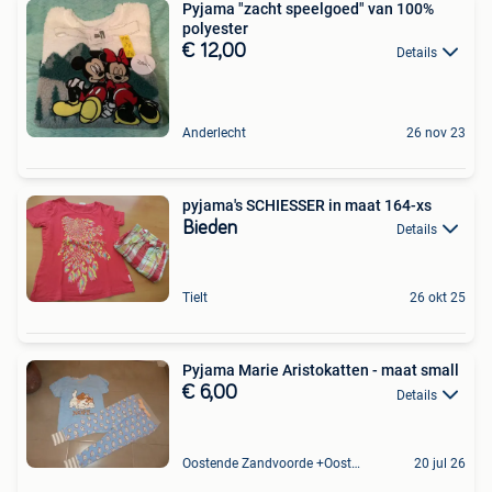
Pyjama "zacht speelgoed" van 100%
polyester
€ 12,00
Details
Anderlecht
26 nov 23
pyjama's SCHIESSER in maat 164-xs
Bieden
Details
Tielt
26 okt 25
Pyjama Marie Aristokatten - maat small
€ 6,00
Details
Oostende Zandvoorde +Oostende
20 jul 26