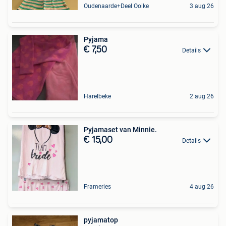
Oudenaarde+Deel Ooike
3 aug 26
Pyjama
€ 7,50
Details
Harelbeke
2 aug 26
Pyjamaset van Minnie.
€ 15,00
Details
Frameries
4 aug 26
pyjamatop