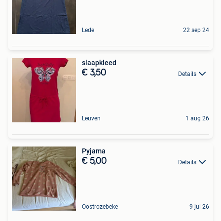
Lede
22 sep 24
slaapkleed
€ 3,50
Details
Leuven
1 aug 26
Pyjama
€ 5,00
Details
Oostrozebeke
9 jul 26