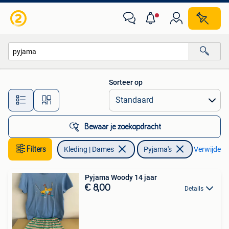
Pyjama's
Sorteer op
Alle afstanden…
Bewaar je zoekopdracht
Filters
Kleding | Dames
Pyjama's
Verwijder fi
Pyjama Woody 14 jaar
€ 8,00
Details