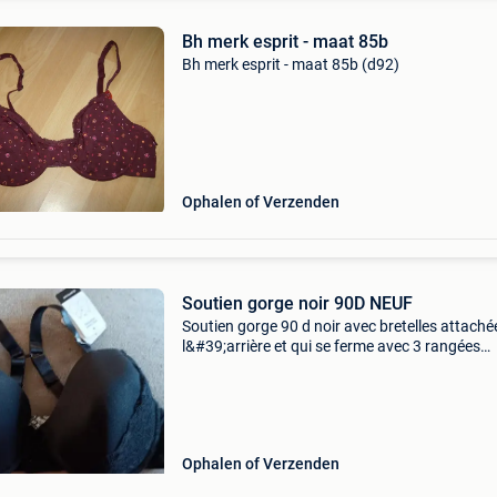
Bh merk esprit - maat 85b
Bh merk esprit - maat 85b (d92)
Ophalen of Verzenden
Soutien gorge noir 90D NEUF
Soutien gorge 90 d noir avec bretelles attaché
l&#39;arrière et qui se ferme avec 3 rangées
d&#39;agrafes neuf liquidation de l&#39;ens
de ce que je mets en vente sur 2èmemain (to
Ophalen of Verzenden