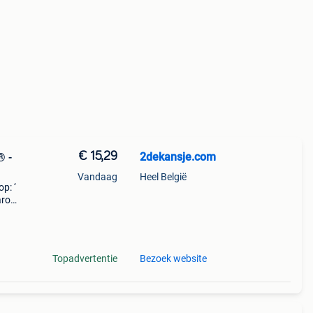
€ 15,29
2dekansje.com
® -
Vandaag
Heel België
p: ‘
aarom
ld,
o
Topadvertentie
Bezoek website