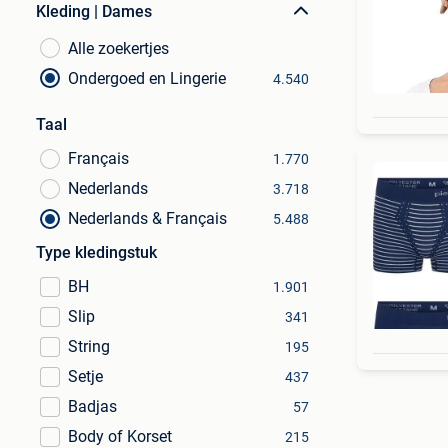
Kleding | Dames
Alle zoekertjes
Ondergoed en Lingerie
4.540
Taal
Français
1.770
Nederlands
3.718
Nederlands & Français
5.488
Type kledingstuk
BH
1.901
Slip
341
String
195
Setje
437
Badjas
57
Body of Korset
215