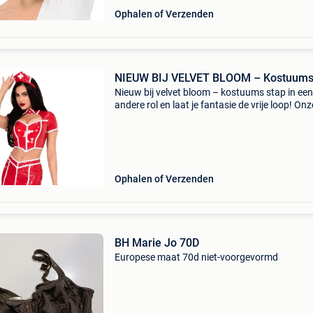
Ophalen of Verzenden
NIEUW BIJ VELVET BLOOM – Kostuum
Nieuw bij velvet bloom – kostuums stap in een
andere rol en laat je fantasie de vrije loop! Onz
nieuwe collectie kostuums is nu online. Van sp
en elegant tot verleidelijk en origineel – ontdek
Ophalen of Verzenden
BH Marie Jo 70D
Europese maat 70d niet-voorgevormd