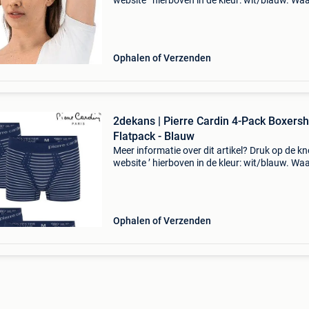
website ’ hierboven in de kleur: wit/blauw. W
bestellen bij 2dekansje.com? Voor 16:00 beste
morgen in huis binnen belgië. 1 Jaar garantie 
Ophalen of Verzenden
2dekans | Pierre Cardin 4-Pack Boxersh
Flatpack - Blauw
Meer informatie over dit artikel? Druk op de kno
website ’ hierboven in de kleur: wit/blauw. W
bestellen bij 2dekansje.com? Voor 16:00 beste
morgen in huis binnen belgië. 1 Jaar garantie 
Ophalen of Verzenden