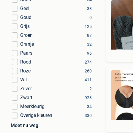
Geel
38
Goud
0
Grijs
125
Groen
87
Oranje
32
Paars
96
Rood
274
Roze
260
Wit
411
Zilver
2
Zwart
928
Meerkleurig
34
Overige kleuren
330
Moet nu weg