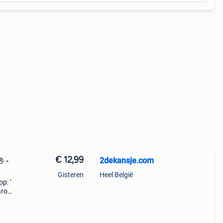
€ 12,99
2dekansje.com
® -
Gisteren
Heel België
p: ‘
aarom
ld,
o