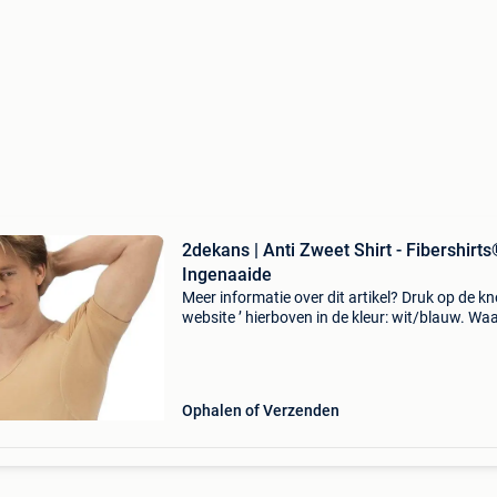
2dekans | Anti Zweet Shirt - Fibershirts
Ingenaaide
Meer informatie over dit artikel? Druk op de kno
website ’ hierboven in de kleur: wit/blauw. W
bestellen bij 2dekansje.com? Voor 16:00 beste
morgen in huis binnen belgië. 1 Jaar garantie 
Ophalen of Verzenden