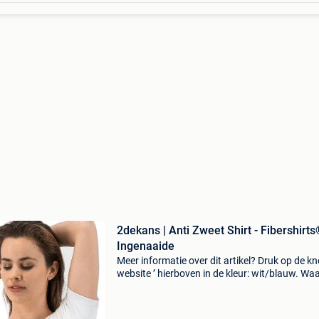
2dekans | Anti Zweet Shirt - Fibershirts
Ingenaaide
Meer informatie over dit artikel? Druk op de kno
website ’ hierboven in de kleur: wit/blauw. W
bestellen bij 2dekansje.com? Voor 16:00 beste
morgen in huis binnen belgië. 1 Jaar garantie 