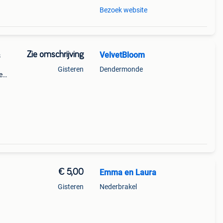
Bezoek website
Zie omschrijving
VelvetBloom
s
Gisteren
Dendermonde
e
eels
 ou
€ 5,00
Emma en Laura
Gisteren
Nederbrakel