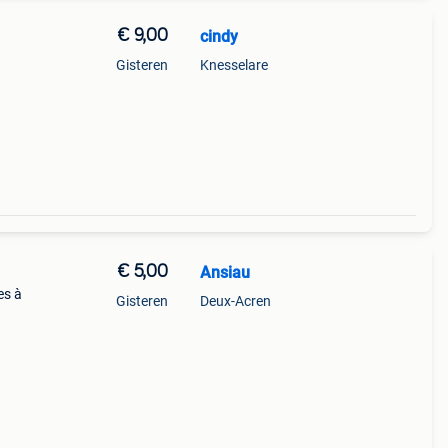
€ 9,00
cindy
Gisteren
Knesselare
€ 5,00
Ansiau
es à
Gisteren
Deux-Acren
emble