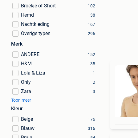
Broekje of Short
102
Hemd
38
Nachtkleding
167
Overige typen
296
Merk
ANDERE
152
H&M
35
Lola & Liza
1
Only
2
Zara
3
Toon meer
Kleur
Beige
176
Blauw
316
Bruin
54