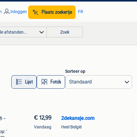
n
Inloggen
FR
Plaats zoekertje
lle afstanden…
Zoek
Sorteer op
Lijst
Foto’s
€ 12,99
2dekansje.com
® -
Vandaag
Heel België
p: ‘