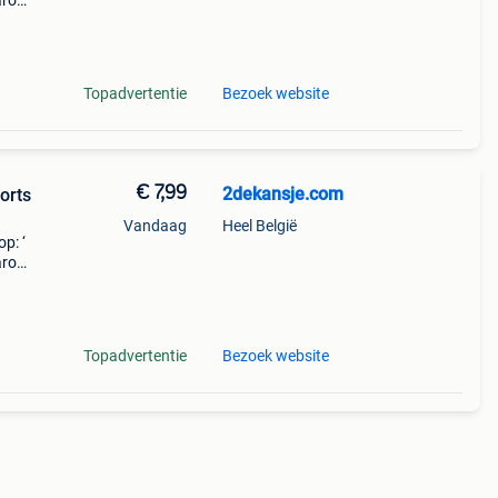
aarom
ld,
o
Topadvertentie
Bezoek website
€ 7,99
2dekansje.com
orts
Vandaag
Heel België
p: ‘
aarom
ld,
o
Topadvertentie
Bezoek website