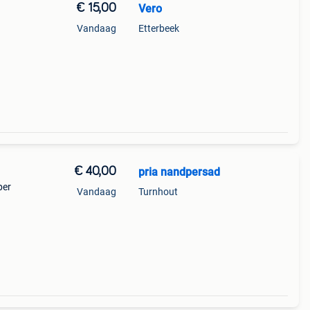
€ 15,00
Vero
Vandaag
Etterbeek
€ 40,00
pria nandpersad
per
Vandaag
Turnhout