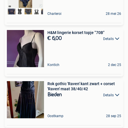
Charleroi
28 mei 26
H&M lingerie korset topje "70B"
€ 6,00
Details
Kontich
2 dec 25
Rok gothic 'Raven' kant zwart + corset
'Raven' maat 38/40/42
Bieden
Details
Oostkamp
28 sep 25