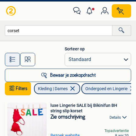
Ondergoed en Lingerie
Sorteer op
Alle afstanden…
Bewaar je zoekopdracht
Filters
Kleding | Dames
Ondergoed en Lingerie
luxe Lingerie SALE bij Bikinifun BH
string slip korset
Zie omschrijving
Details
Topadvertentie
Bezoek website
8 apr 20