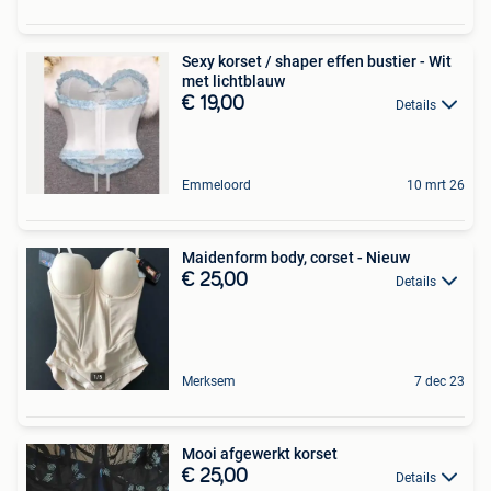
Sexy korset / shaper effen bustier - Wit
met lichtblauw
€ 19,00
Details
Emmeloord
10 mrt 26
Maidenform body, corset - Nieuw
€ 25,00
Details
Merksem
7 dec 23
Mooi afgewerkt korset
€ 25,00
Details