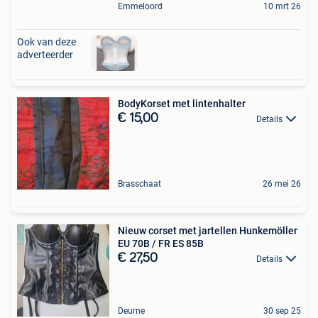
Emmeloord
10 mrt 26
Ook van deze
adverteerder
BodyKorset met lintenhalter
€ 15,00
Details
Brasschaat
26 mei 26
Nieuw corset met jartellen Hunkemöller
EU 70B / FR ES 85B
€ 27,50
Details
Deurne
30 sep 25