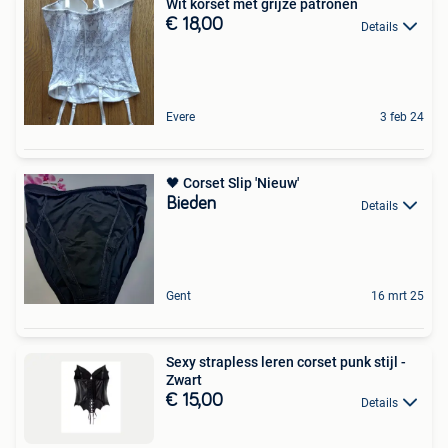
Wit korset met grijze patronen
€ 18,00
Details
Evere
3 feb 24
🖤 Corset Slip 'Nieuw'
Bieden
Details
Gent
16 mrt 25
Sexy strapless leren corset punk stijl -
Zwart
€ 15,00
Details