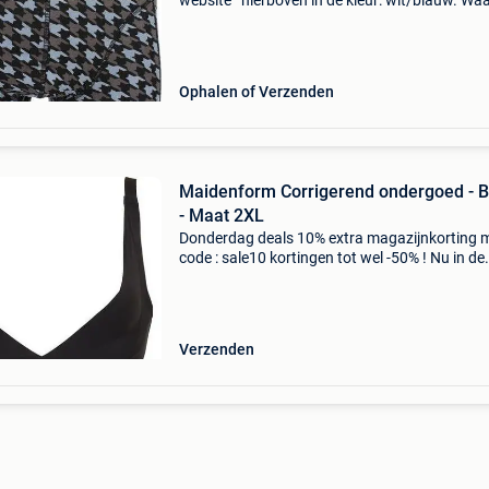
website ’ hierboven in de kleur: wit/blauw. W
bestellen bij 2dekansje.com? Voor 16:00 beste
morgen in huis binnen belgië. 1 Jaar garantie 
Ophalen of Verzenden
Maidenform Corrigerend ondergoed - B
- Maat 2XL
Donderdag deals 10% extra magazijnkorting 
code : sale10 kortingen tot wel -50% ! Nu in de
aanbieding van € 79,99 voor € 55,99! Gratis
verzending maidenform, take inches off wyob
(wear yo
Verzenden