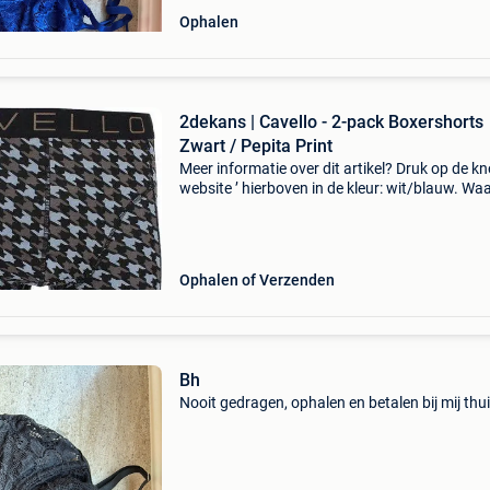
Ophalen
2dekans | Cavello - 2-pack Boxershorts
Zwart / Pepita Print
Meer informatie over dit artikel? Druk op de kno
website ’ hierboven in de kleur: wit/blauw. W
bestellen bij 2dekansje.com? Voor 16:00 beste
morgen in huis binnen belgië. 1 Jaar garantie 
Ophalen of Verzenden
Bh
Nooit gedragen, ophalen en betalen bij mij thu