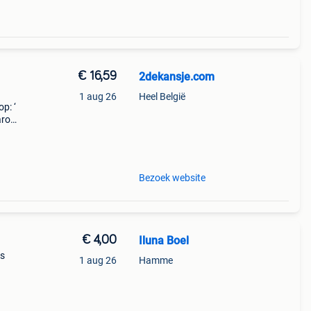
€ 16,59
2dekansje.com
1 aug 26
Heel België
p: ‘
aarom
ld,
o
Bezoek website
€ 4,00
Iluna Boel
is
1 aug 26
Hamme