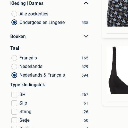
Kleding | Dames
Alle zoekertjes
Ondergoed en Lingerie
535
Boeken
Taal
Français
165
Nederlands
529
Nederlands & Français
694
Type kledingstuk
BH
267
Slip
61
String
26
Setje
50