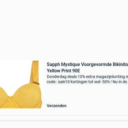
Sapph Mystique Voorgevormde Bikinit
Yellow Print 90E
Donderdag deals 10% extra magazijnkorting 
code : sale10 kortingen tot wel -50% ! Nu in de
aanbieding van € 49,99 voor € 34,95! De myst
is een voorgevormde bikinitop met beugel. De
Verzenden