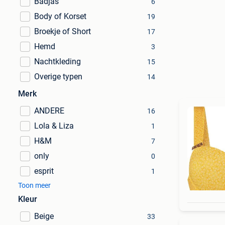
Badjas
6
Body of Korset
19
Broekje of Short
17
Hemd
3
Nachtkleding
15
Overige typen
14
Merk
ANDERE
16
Lola & Liza
1
H&M
7
only
0
esprit
1
Toon meer
Kleur
Beige
33