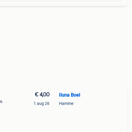
€ 4,00
Iluna Boel
s.
1 aug 26
Hamme