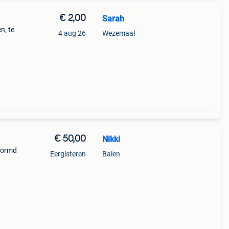
€ 2,00
Sarah
n, te
4 aug 26
Wezemaal
€ 50,00
Nikki
vormd
Eergisteren
Balen