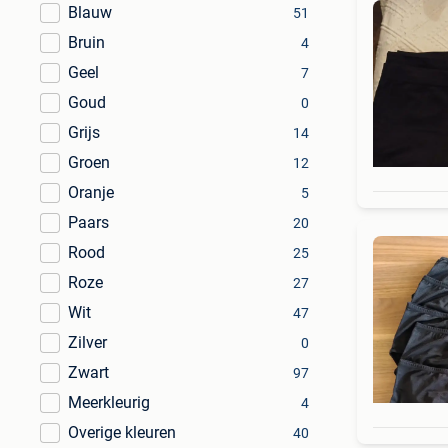
Blauw
51
Bruin
4
Geel
7
Goud
0
Grijs
14
Groen
12
Oranje
5
Paars
20
Rood
25
Roze
27
Wit
47
Zilver
0
Zwart
97
Meerkleurig
4
Overige kleuren
40