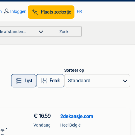
n
Inloggen
FR
Plaats zoekertje
lle afstanden…
Zoek
Sorteer op
Lijst
Foto’s
€ 16,59
2dekansje.com
Vandaag
Heel België
p: ‘