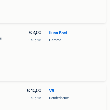
€ 4,00
Iluna Boel
is
1 aug 26
Hamme
€ 10,00
VB
1 aug 26
Denderleeuw