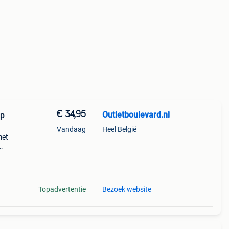
€ 34,95
Outletboulevard.nl
op
Vandaag
Heel België
met
ique
ze
Topadvertentie
Bezoek website