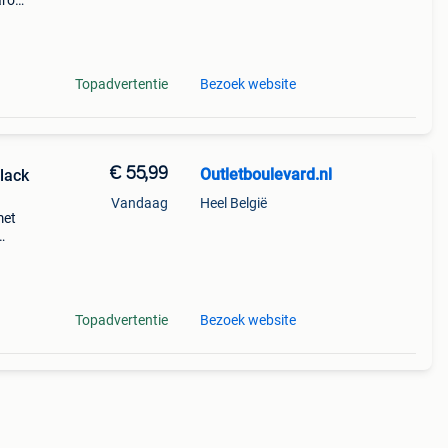
aarom
ld,
o
Topadvertentie
Bezoek website
€ 55,99
Outletboulevard.nl
lack
Vandaag
Heel België
met
Topadvertentie
Bezoek website