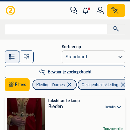
Gelegenheidskleding
Sorteer op
Alle afstanden…
Bewaar je zoekopdracht
Filters
Kleding | Dames
Gelegenheidskleding
takshitas te koop
Bieden
Details
Topzoekertje