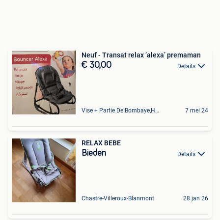
Neuf - Transat relax ‘alexa’ premaman
€ 30,00
Details
Vise + Partie De Bombaye,Hac- Court, Hermalle-Ss-Argenteau
7 mei 24
RELAX BEBE
Bieden
Details
Chastre-Villeroux-Blanmont
28 jan 26