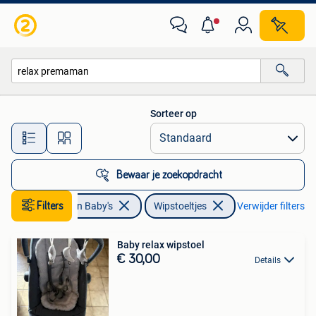
Wipstoeltjes
Sorteer op
Alle afstanden…
Bewaar je zoekopdracht
Kinderen en Baby's
Filters
Wipstoeltjes
Verwijder filters
Baby relax wipstoel
€ 30,00
Details