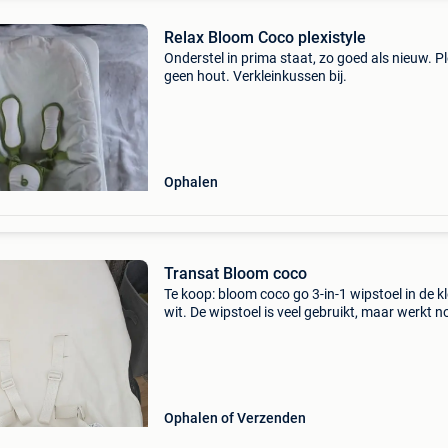
Relax Bloom Coco plexistyle
Onderstel in prima staat, zo goed als nieuw. Pl
geen hout. Verkleinkussen bij.
Ophalen
Transat Bloom coco
Te koop: bloom coco go 3-in-1 wipstoel in de k
wit. De wipstoel is veel gebruikt, maar werkt n
prima. De coco go is gemaakt van natuurlijke
materialen (hout en katoen) en heeft 3 verstel
lig
Ophalen of Verzenden