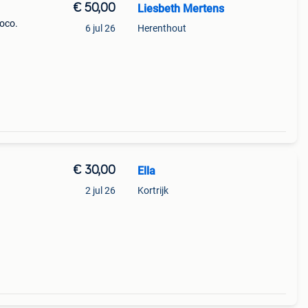
€ 50,00
Liesbeth Mertens
coco.
6 jul 26
Herenthout
€ 30,00
Ella
2 jul 26
Kortrijk