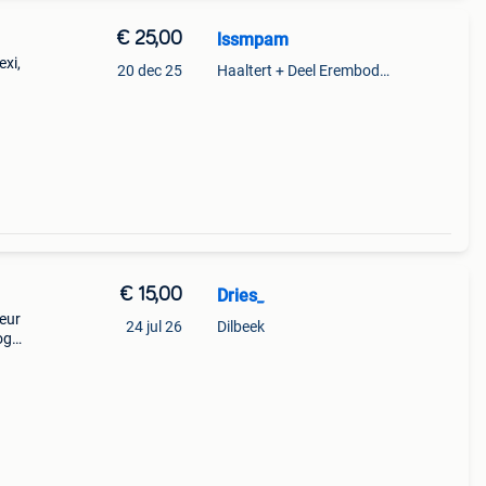
€ 25,00
lssmpam
exi,
20 dec 25
Haaltert + Deel Erembodegem
€ 15,00
Dries_
leur
24 jul 26
Dilbeek
og
bare