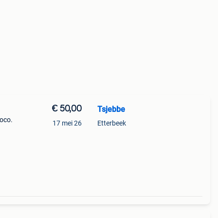
€ 50,00
Tsjebbe
coco.
17 mei 26
Etterbeek