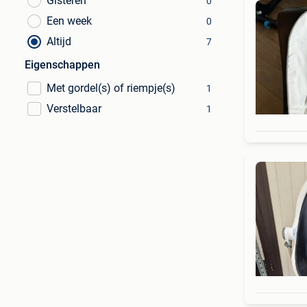
Gisteren
0
Een week
0
Altijd
7
Eigenschappen
Met gordel(s) of riempje(s)
1
Verstelbaar
1