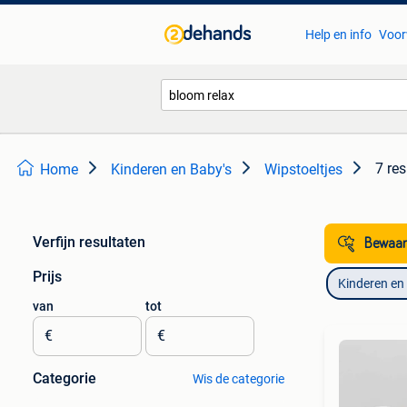
Help en info
Voor
7 res
Home
Kinderen en Baby's
Wipstoeltjes
Verfijn resultaten
Bewaar
Prijs
Kinderen en
van
tot
€
€
Categorie
Wis de categorie