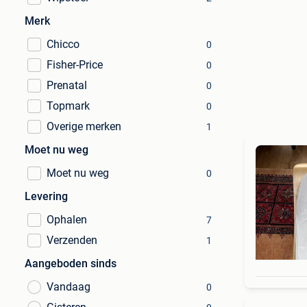
Merk
Chicco
0
Fisher-Price
0
Prenatal
0
Topmark
0
Overige merken
1
Moet nu weg
Moet nu weg
0
Levering
Ophalen
7
Verzenden
1
Aangeboden sinds
Vandaag
0