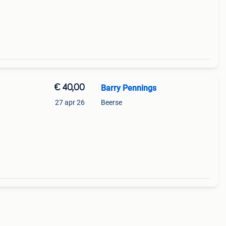
€ 40,00
Barry Pennings
27 apr 26
Beerse