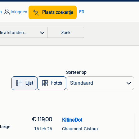
n
Inloggen
FR
Plaats zoekertje
lle afstanden…
Zoek
Sorteer op
Lijst
Foto’s
€ 119,00
KitineDot
 beige
16 feb 26
Chaumont-Gistoux