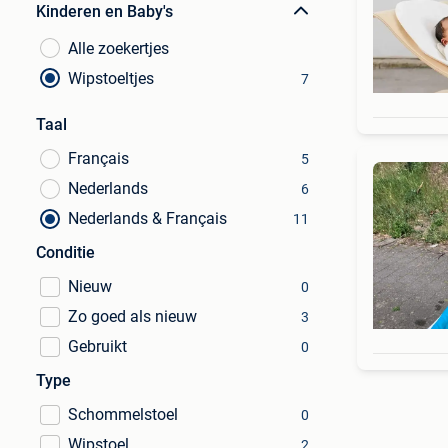
Kinderen en Baby's
Alle zoekertjes
Wipstoeltjes
7
Taal
Français
5
Nederlands
6
Nederlands & Français
11
Conditie
Nieuw
0
Zo goed als nieuw
3
Gebruikt
0
Type
Schommelstoel
0
Wipstoel
2